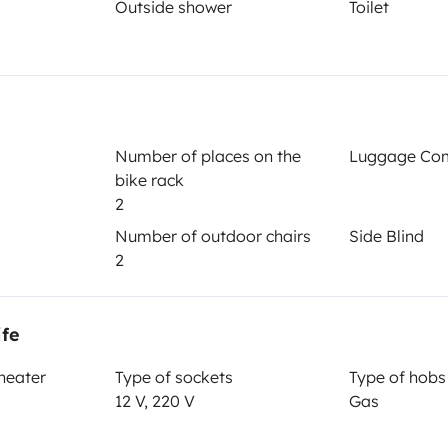
Outside shower
Toilet
Toilet
Refrigerator
Coffee machine
Central Locking
Number of places on the
Luggage Co
bike rack
2
Number of outdoor chairs
Side Blind
2
Year of registration
2000
ife
Height
 heater
Type of sockets
Type of hobs
3.1 m
12 V, 220 V
Gas