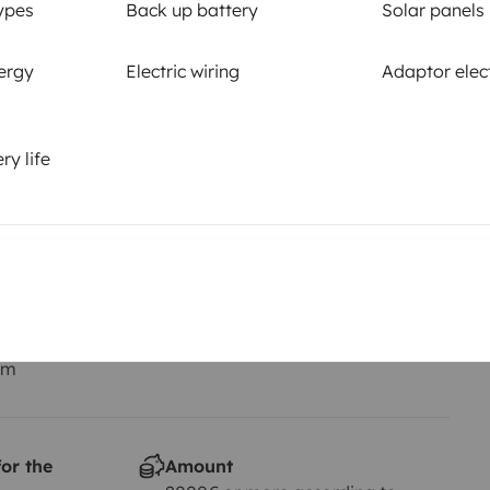
ypes
Back up battery
Solar panels
ergy
Electric wiring
Adaptor elect
ry life
Driving licence
Category B
Smoking allowed ?
Not allowed
km
or the
Amount