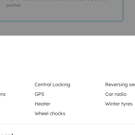
partner
orhome
nfortable et parfaitement équipé
un road-trip en famille ou d’un
nfort d’une maison sur
Central Locking
Reversing se
'un four, un micro-ondes,
era
GPS
Car radio
 et 12v, chauffage à gaz ou
Heater
Winter tyres
ournée grâce à ses 1100w de
Send a message
Wheel chocks
met aussi l'utilisation de la
 cellule pendant la journée et ses
 couchages douillets (lit dinette,