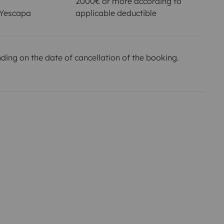
2000€ or more according to
 Yescapa
applicable deductible
ing on the date of cancellation of the booking.