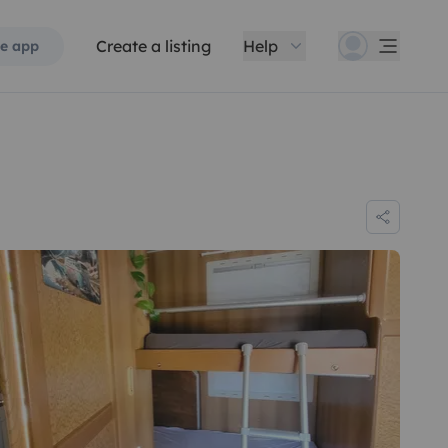
Create a listing
Help
e app