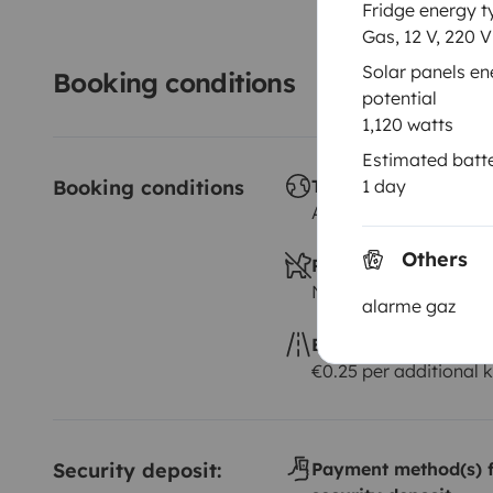
Fridge energy t
Gas, 12 V, 220 V
Solar panels en
Booking conditions
potential
1,120 watts
Estimated batte
1 day
Booking conditions
Travelling abroad ?
Allowed
Others
Pets allowed ?
Not allowed
alarme gaz
Excess kilometres
€0.25 per additional 
Security deposit:
Payment method(s) f