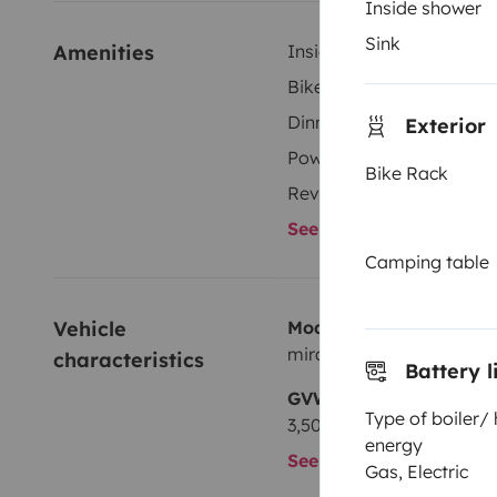
Inside shower
Sink
Amenities
Inside shower
Bike Rack
Dinnerware Set
Exterior
Power steering
Bike Rack
Reversing sensor
See all amenities
Camping table
Vehicle 
Model
mirage Mirage
characteristics
Battery l
GVW
Type of boiler/
3,500 kg
energy
See all characteristics
Gas, Electric