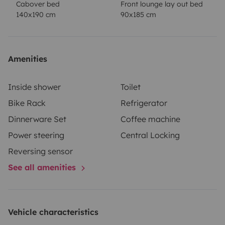
Cabover bed
Front lounge lay out bed
pneumatiques pour un confort de route, GPS spécial
140x190 cm
90x185 cm
camping-car, il vous permettra d’explorer les plus
beaux paysages à votre rythme. Les départs et
arrivées se font uniquement les week-ends. Contactez-
Amenities
moi pour en savoir plus !
Inside shower
Toilet
Bike Rack
Refrigerator
Dinnerware Set
Coffee machine
Power steering
Central Locking
Reversing sensor
See all amenities
Vehicle characteristics