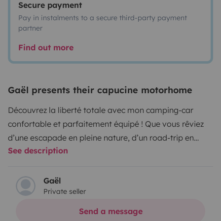
Secure payment
Pay in instalments to a secure third-party payment
partner
Find out more
Gaël presents their capucine motorhome
Découvrez la liberté totale avec mon camping-car
confortable et parfaitement équipé ! Que vous rêviez
d’une escapade en pleine nature, d’un road-trip en
See description
famille ou d’un week-end improvisé, ce véhicule vous
offre tout le confort d’une maison sur roues.
Profitez
d’un espace cuisine équipé d'un évier d'un four, un
Gaël
Private seller
micro-ondes, cafetière Tassimo, 3 feux gaz,
réfrigérateur, gaz 220v et 12v, chauffage à gaz ou
Send a message
électrique et peut être utilisé à tout moment de la