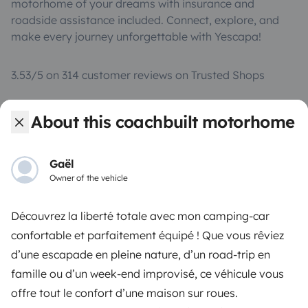
motorhome of your dreams with insurance and
roadside assistance included. Connect, explore, and
make every journey unforgettable with Yescapa!
3.53/5 on 314 customer reviews on Trusted Shops
About this coachbuilt motorhome
Instagram
X
Pinterest
Facebook
Gaël
TRAVELLERS
Owner of the vehicle
How it works
Découvrez la liberté totale avec mon camping-car
Rent an RV
confortable et parfaitement équipé ! Que vous rêviez
d’une escapade en pleine nature, d’un road-trip en
Driving a motorhome for the first time
famille ou d’un week-end improvisé, ce véhicule vous
Reviews from our users
offre tout le confort d’une maison sur roues.