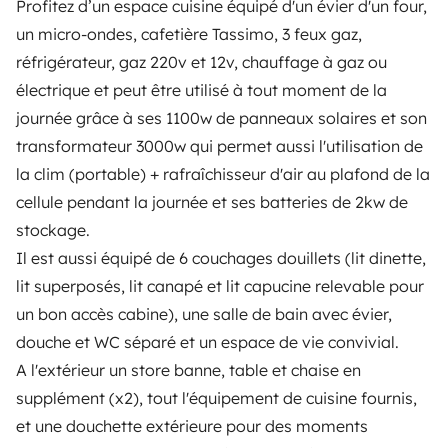
Profitez d’un espace cuisine équipé d'un évier d'un four,
Help Centre for travellers
un micro-ondes, cafetière Tassimo, 3 feux gaz,
réfrigérateur, gaz 220v et 12v, chauffage à gaz ou
OWNERS
électrique et peut être utilisé à tout moment de la
journée grâce à ses 1100w de panneaux solaires et son
Create a listing
transformateur 3000w qui permet aussi l'utilisation de
Rental contract
la clim (portable) + rafraîchisseur d'air au plafond de la
cellule pendant la journée et ses batteries de 2kw de
Insurance for hiring out
stockage.
Breakdown assistance
Il est aussi équipé de 6 couchages douillets (lit dinette,
lit superposés, lit canapé et lit capucine relevable pour
Help Centre for owners
un bon accès cabine), une salle de bain avec évier,
douche et WC séparé et un espace de vie convivial.
A l'extérieur un store banne, table et chaise en
supplément (x2), tout l'équipement de cuisine fournis,
Secure third-party payment system
et une douchette extérieure pour des moments