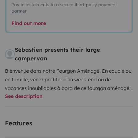
Pay in instalments to a secure third-party payment
partner
Find out more
Sébastien presents their large
campervan
Bienvenue dans notre Fourgon Aménagé. En couple ou
en famille, venez profiter d'un week-end ou de
vacances inoubliables à bord de ce fourgon aménagé
See description
de 2022.Conçu pour la famille, son lit transversal et lit
pavillon électrique vous permettront de vous coucher
sans avoir à déplacer l'intérieur. De plus, un matelas de
Features
cabine permettra le couchage d'une 5ème personne.
Descriptif intérieur:-Le salon: Les deux sièges avants