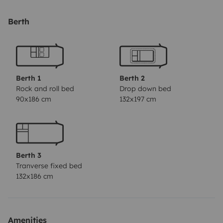
sont pivotant vers la table à manger qui se coulisse (si
besoin de place avec des sièges enfants). La
Berth
banquette de la 5ème place assise permet ainsi de
pouvoir manger, jouer ou discuter dans un espace
agréable. La cuisine: Composée d'une plaque de
cuisson à gaz de deux feux, vous trouverez également
Berth 1
Berth 2
une hotte aspirante. L'évier, lui grâce à une plaque en
Rock and roll bed
Drop down bed
90x186 cm
132x197 cm
verre relevable, vous permettra de le transformer en
plan de travail avec en plus, une petit tablette
relevable. Elle est également équipée d'une petit
frigidaire avec une partie freezer. La salle de bain: Elle
Berth 3
se compose d'un lavabo et toilette chimique coulissant
Tranverse fixed bed
afin d'obtenir un espace douche satisfaisant. Le lit
132x186 cm
transversal: (186 x 132 cm) est un lit permanent mais
qui est composée de deux parties dont l'une d'elle se
relève pour pouvoir accéder au fond du fourgon. vous
Amenities