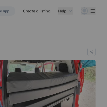
Create a listing
Help
e app