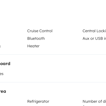
uedes elegir un Kit superior
Cruise Control
Central Lock
Bluetooth
Aux or USB i
 incluidas.
g
Heater
calidad.
Cleaning Supplies
Board
co reutilizable.
Cruise Control
es
Car radio
Aux or USB input
rea
Refrigerator
Number of di