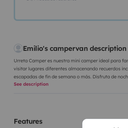
Emilio's campervan description
Urreta Camper es nuestra mini camper ideal para fa
visitar lugares diferentes almacenando recuerdos incr
escapadas de fin de semana o más. Disfruta de noches
See description
civilizaciones. Es perfecta para estacionar en cualqui
de conducir
No es ni una furgoneta gran volumen, ni pequeña. Ti
Equipo de música con Bluetooth.
Un vehículo completamente nuevo para no correr y dis
Features
cierre centralizado, elevalunas eléctricos, airbag pa