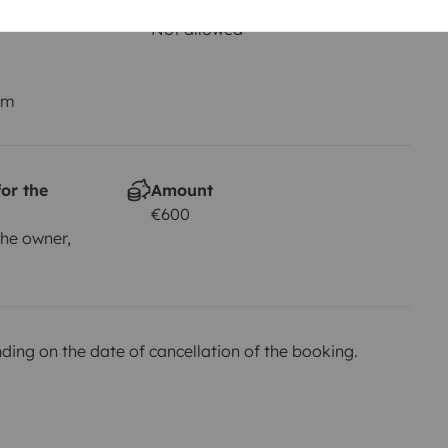
Smoking allowed ?
Not allowed
us mejores amigos) ellos podrán
r vuestras sabanas, saco de
km
experiencias inolvidables.
or the
Amount
€600
he owner,
ing on the date of cancellation of the booking.