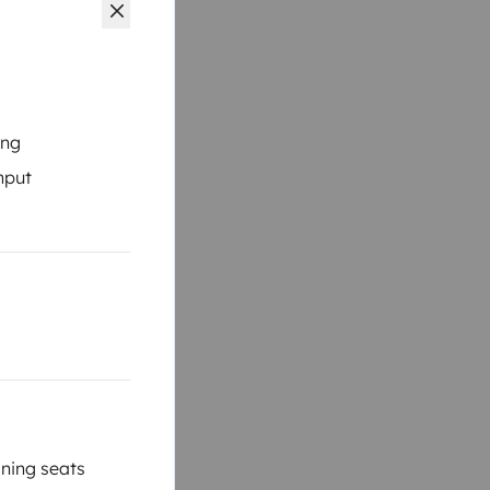
ing
nput
ning seats