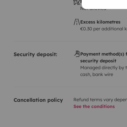
Pets allowed ?
disponemos de muchos complementos camper.
Not allowed
Por cierto .!!!! Tus mascotas es o son bienvenidas (t
viajar contigo en nuestra furgo. Solo tenéis que trae
Excess kilometres
dormir ….
€0.30 per additional 
Os deseamos un gran viaje recolectando recuerdos y 
Security deposit:
Payment method(s) f
security deposit
Managed directly by t
cash, bank wire
Cancellation policy
Refund terms vary depend
See the conditions