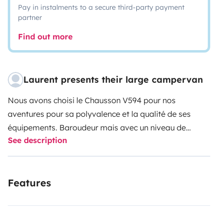
Pay in instalments to a secure third-party payment
partner
Find out more
Laurent presents their large campervan
Nous avons choisi le Chausson V594 pour nos
aventures pour sa polyvalence et la qualité de ses
équipements. Baroudeur mais avec un niveau de
See description
confort exceptionnel ! Le chauffage, la douche chaude
pour les frileux après la grosse randonnée ou le matin
au réveil sont très appréciables. La cuisine hyper
Features
fonctionnelle qui nous permet de profiter de la vue en
préparant le repas et le frigo avec sa porte à double
ouverture (intérieur/extérieur) sont des plus très