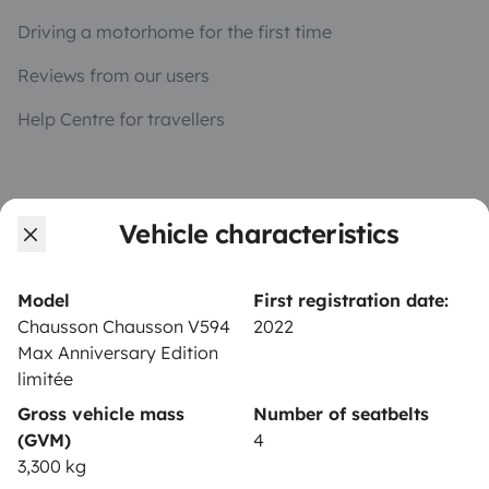
Driving a motorhome for the first time
Reviews from our users
Help Centre for travellers
OWNERS
Vehicle characteristics
Create a listing
Rental contract
Model
First registration date:
Chausson Chausson V594
2022
Insurance for hiring out
Max Anniversary Edition
limitée
Breakdown assistance
Gross vehicle mass
Number of seatbelts
Help Centre for owners
(GVM)
4
3,300 kg