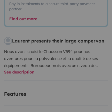
Pay in instalments to a secure third-party payment
partner
Find out more
Laurent presents their large campervan
Nous avons choisi le Chausson V594 pour nos
aventures pour sa polyvalence et la qualité de ses
équipements. Baroudeur mais avec un niveau de
See description
confort exceptionnel ! Le chauffage, la douche chaude
pour les frileux après la grosse randonnée ou le matin
au réveil sont très appréciables. La cuisine hyper
Features
fonctionnelle qui nous permet de profiter de la vue en
préparant le repas et le frigo avec sa porte à double
ouverture (intérieur/extérieur) sont des plus très