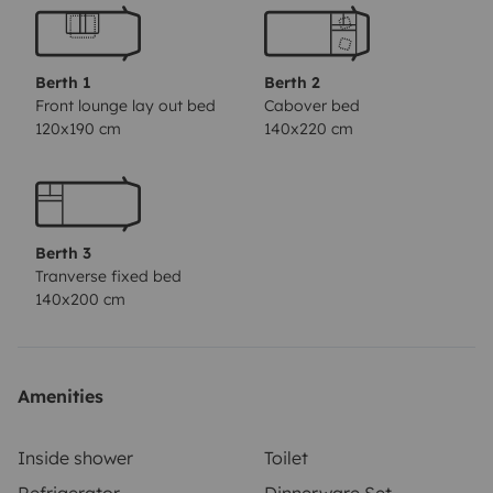
Küchenutensilien ist diese Küche ein Traum für alle
Hobbyköche. Abgerundet durch einen großen
Kühlschrank mit getrenntem Tiefkühlfach.
Berth 1
Berth 2
Der Canada AD ist mit Dinettenumbau für sechs
Front lounge lay out bed
Cabover bed
120x190 cm
140x220 cm
Personen konzipiert. Das Bett im Heck bietet einen
angenehmen Liegekomfort und schafft durch die
Erhöhung Platz für Gepäck. Das Alkoven Doppelbett ist
hochklappbar und bietet so tagsüber ein offenes
Berth 3
Raumgefühl. Ein zusätzlicher Schrank offeriert die
Tranverse fixed bed
Möglichkeit, Hemden und Kleider aus dem Wohnraum
140x200 cm
zu entfernen und sorgsam zu verwahren.
Ein Fernseher ist selbstverständlich vorhanden.
Amenities
Sie haben die Möglichkeit folgende Pakete dazu zu
buchen
Inside shower
Toilet
Anhänger 750 kg mit Plane /Spriegel 20 Euro pro Tag
Refrigerator
Dinnerware Set