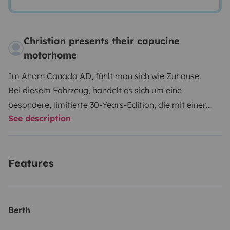
Christian presents their capucine
motorhome
Im Ahorn Canada AD, fühlt man sich wie Zuhause.
Bei diesem Fahrzeug, handelt es sich um eine
besondere, limitierte 30-Years-Edition, die mit einer
See description
exklusiven Sonderausstattung punktet.
Das Fahrzeug ist nagelneu. Eine Klima Anlage im
Fahrerhaus.
Features
Das Alkoven Modell mit Doppelbett, der Canada AD,
überzeugt durch eine große hochwertige Küchenzeile
und viele Schlaf- und Sitzplätze.
Mit umfangreicher Arbeitsfläche, zahlreichen
Berth
Schubladen und Schränken zur Aufbewahrung von