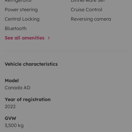
Zusätzlicher Fahrer 7 Euro pro Tag
Power steering
Cruise Control
Bettwäschepaket /6 Bezüge, 6 Kopfkissen, 6 große und
Central Locking
Reversing camera
6 kleine Handtücher und 3 Spannbettlaken 80 Euro pro
Buchung
Bluetooth
Grillpaket inklusive 5kg Gasflasche und kleinem
See all amenities
Gasgrill 20 Euro pro Buchung
Reiserücktritts-/ Abbruchs -/ Krankheitsversicherung -
Selbstbehaltsversicherung 70 Euro
Vehicle characteristics
Festivals grundsätzlich ausgeschlossen.
Model
Canada AD
Year of registration
2022
GVW
3,500 kg