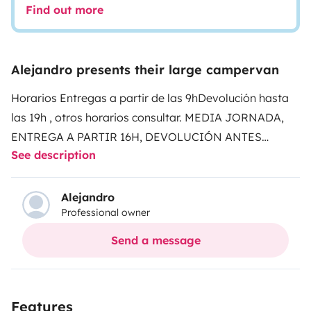
Find out more
Alejandro presents their large campervan
Horarios
Entregas a partir de las 9h
Devolución hasta
las 19h , otros horarios consultar.
MEDIA JORNADA,
ENTREGA A PARTIR 16H, DEVOLUCIÓN ANTES
See description
12H
Os presentamos nuestra nueva camper fe la
familia alquila mi furgo 🚙 Giottivan 60B Mide solo 6
metros de largo y 2.60 de alto. Esto hace que sea muy
Alejandro
Professional owner
ágil y sencilla de conducir Dos camas🛏 dobles, en
forma de litera, con opción quitar la totalidad, o la
Send a message
mitad de la cama superior para dejar así mas espacio
a las parejas. Somos profesionales del sector, el
vehículo dispone de seguro de alquiler sin conductor (
Features