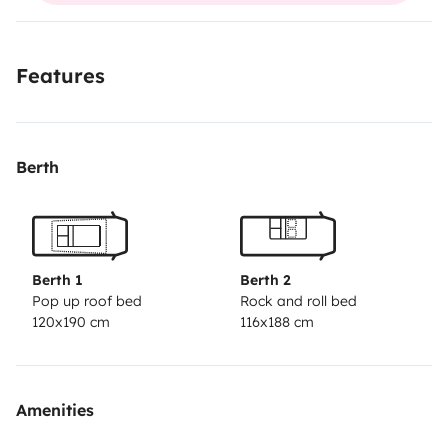
único de las Volkswagen clásicas.
✨ Equipamiento y
comodidades:
Cama doble cómoda en parte inferior y
Features
Cama Doble cómoda en parte superior
Techo elevable
Westfalia
Cocina equipada (2
fogones)
Nevera
Fregadero con grifo y depósito de
Berth
agua
Mesa interior
Asientos giratorios
Espacios de
almacenaje
Cortinas y oscurecedores para
privacidad
Aislantes térmicos para todos los cristales
🐶
Se aceptan perros
con suplemento, siempre bajo
consulta previa y con un uso responsable del vehículo.
Berth 1
Berth 2
Pop up roof bed
Rock and roll bed
🚭
No está permitido fumar
en el interior del vehículo
120x190 cm
116x188 cm
para mantener un ambiente limpio y agradable para
todos los viajeros.
🚐 ¿Por qué elegir esta California T4?
Camper clásica original Westfalia
Compacta, práctica
Amenities
y fácil de aparcar
Perfecta para roadtrips y
escapadas
Consumo razonable para viajar