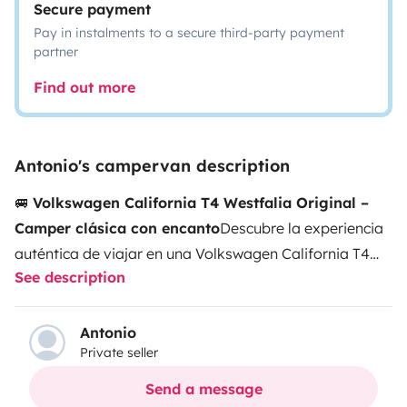
Secure payment
Pay in instalments to a secure third-party payment
partner
Find out more
Antonio's campervan description
🚐
Volkswagen California T4 Westfalia Original –
Camper clásica con encanto
Descubre la experiencia
auténtica de viajar en una Volkswagen California T4
See description
Westfalia original del año 2000. Una camper mítica,
cómoda y llena de personalidad, perfecta para
escapadas junto al mar, rutas de montaña y viajes
Antonio
Private seller
con libertad total.
Compacta, fácil de conducir
y
mucho más práctica que una autocaravana grande,
Send a message
permite disfrutar de la aventura camper con el encanto