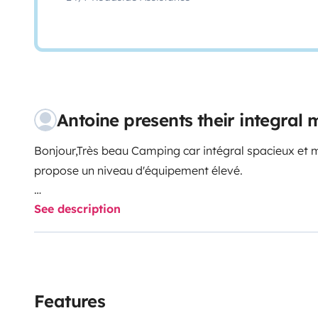
Antoine presents their integra
Bonjour,Très beau Camping car intégral spacieux et m
propose un niveau d'équipement élevé.
See description
Les 2 lits King Size (150*190) vous permettront de d
trouverez ci-dessous une liste des commodités et opti
Conduite :
- GPS
Features
- Caméra de recul