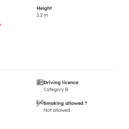
Height
3.2 m
 vélos
ing
Driving licence
jamais tomber en panne
Category B
eils électroménagers et recharger
Smoking allowed ?
Not allowed
le, outils, etc.