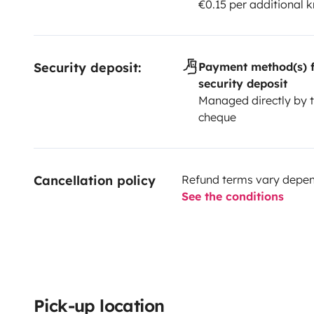
€0.15 per additional 
Possibilité de laisser votre véhicule sur place garé à l'
N'hésitez pas à nous contacter pour des renseignem
Security deposit:
Payment method(s) f
security deposit
Managed directly by t
cheque
Cancellation policy
Refund terms vary depend
See the conditions
Pick-up location