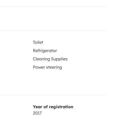
Toilet
Refrigerator
ance chaleureuse et lumineuse
Cleaning Supplies
Power steering
ue)
imité
Year of registration
jambe.
2017