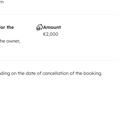
km
abri.
ents complémentaires.
or the
Amount
€2,000
he owner,
ing on the date of cancellation of the booking.