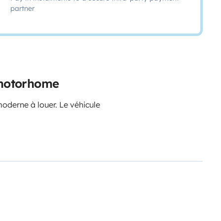
partner
l motorhome
oderne à louer. Le véhicule
ormir comme à la maison. Vous
ons principales :