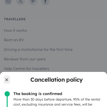
Instagram
X
Pinterest
Facebook
TRAVELLERS
How it works
Rent an RV
Driving a motorhome for the first time
Reviews from our users
Help Centre for travellers
Cancellation policy
OWNERS
The booking is confirmed
Create a listing
More than 30 days before departure, 95% of the rental
cost, excluding insurance and service fees, will be