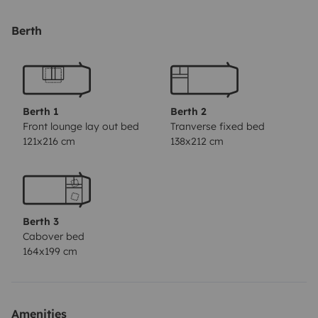
strada offrendovi un' esperienza unica, piacevole e all'
insegna del relax. Sarà il vostro compagno ideale per
Berth
vivere vacanze indimenticabili, esplorare nuovi luoghi e
godervi la libertà del viaggio, con tutto ciò che serve
sempre a portata di mano.
Che si tratti di un weekend
improvvisato o di un lungo itinerario, il Granduca
Berth 1
Berth 2
Garage vi accompagnerà in momenti speciali:
Front lounge lay out bed
Tranverse fixed bed
121x216 cm
138x212 cm
colazioni tranquille con vista panoramica, serate tra
risate e stelle, giornate piene di scoperte e avventure.
🛋 Una zona giorno che accoglie
La luminosa dinette è
il cuore del camper: un luogo dove condividere pasti,
Berth 3
giochi, racconti… o semplicemente rilassarsi. Può
Cabover bed
ospitare comodamente fino a 6 persone, e grazie alla
164x199 cm
grande cucina con piano a 3 fuochi, frigo capiente e
lavello, preparare un piatto caldo sarà sempre un
piacere.
Quando arriva il momento di riposare,
Amenities