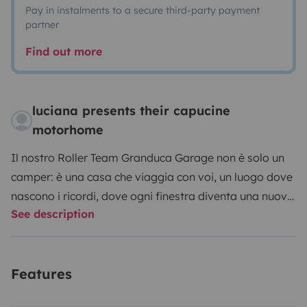
Pay in instalments to a secure third-party payment
partner
Find out more
luciana presents their capucine
motorhome
Il nostro Roller Team Granduca Garage non è solo un
camper: è una casa che viaggia con voi, un luogo dove
nascono i ricordi, dove ogni finestra diventa una nuova
See description
storia da raccontare.
E' un mansardato, spazioso,
confortevole completamente accessoriato, perfetto
per viaggiare in autonomia con famiglia o amici. Facile
Features
da guidare, è dotato di telecamera di retromarcia, vi
farà sentire subito a vostro agio, ovunque vi porti la