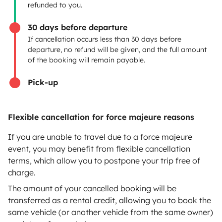
Rental contract
refunded to you.
Insurance for hiring out
30 days before departure
If cancellation occurs less than 30 days before
Breakdown assistance
departure, no refund will be given, and the full amount
of the booking will remain payable.
Help Centre for owners
Pick-up
Flexible cancellation for force majeure reasons
Secure third-party payment system
If you are unable to travel due to a force majeure
event, you may benefit from flexible cancellation
Pay in instalments
terms, which allow you to postpone your trip free of
charge.
Download in
Download in
The amount of your cancelled booking will be
App Store
Google Play
transferred as a rental credit, allowing you to book the
same vehicle (or another vehicle from the same owner)