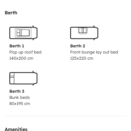
entre l’espace enfants et l’espace parents, pour plus
d’intimité.
Salles d’eau indépendantes
: une salle de
Berth
bain avec douche séparée et un cabinet de toilette,
pratique pour un usage simultané.
Cuisine
fonctionnelle
: équipée de nombreux rangements, d’un
grand réfrigérateur-congélateur, plaque de cuisson et
Berth 1
Berth 2
évier spacieux.
✅
Espace optimisé
Longueur maîtrisée
Pop up roof bed
Front lounge lay out bed
140x200 cm
125x220 cm
(7,2 m)
: offre un bon compromis entre habitabilité et
maniabilité.
Hauteur intérieure généreuse
: permet
une bonne circulation à bord même pour les personnes
de grande taille.
Nombreux rangements
: placards,
Berth 3
penderie, soute spacieuse accessible de l’extérieur.
✅
Bunk beds
Conduite et autonomie
Motorisation fiable (Fiat
80x195 cm
Ducato 2.3l)
: agréable à conduire, économique et
robuste.
Climatisation cabine
et
rétroviseurs
électriques
pour un meilleur confort de
Amenities