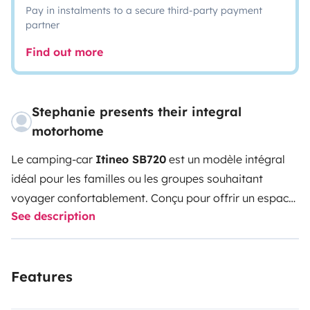
Pay in instalments to a secure third-party payment
partner
Find out more
Stephanie presents their integral
motorhome
Le camping-car
Itineo SB720
est un modèle intégral
idéal pour les familles ou les groupes souhaitant
voyager confortablement.
Conçu pour offrir un espace
See description
de vie optimisé et une bonne autonomie, il se distingue
par plusieurs points forts :
✅
Confort de vie
6
couchages fixes
: idéal pour les familles, avec un lit
Features
central, un lit pavillon à l’avant, et deux lits superposés
à l’arrière.
Disposition familiale
: séparation claire