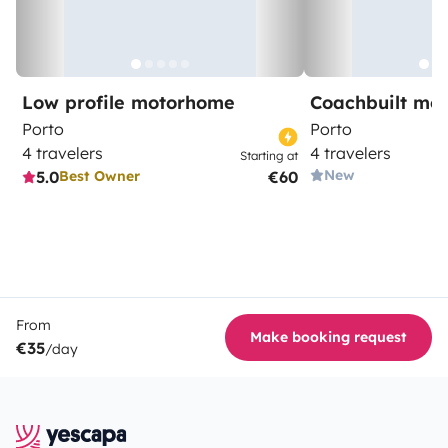
Low profile motorhome
Coachbuilt mo
Porto
Porto
4 travelers
4 travelers
Starting at
New
5.0
€60
Best Owner
From
Make booking request
€35
/day