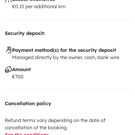
limpeza de 25€. O depósito de combustível deve estar
€0.15 per additional km
cheio no regresso; caso contrário, será cobrado o valor
do combustível em falta acrescido de uma taxa de
15€.
Reserva já e parte à aventura com total liberdade!
Security deposit:
🚐✨
Payment method(s) for the security deposit
Managed directly by the owner, cash, bank wire
Amount
€700
Cancellation policy
Refund terms vary depending on the date of
cancellation of the booking.
See the conditions