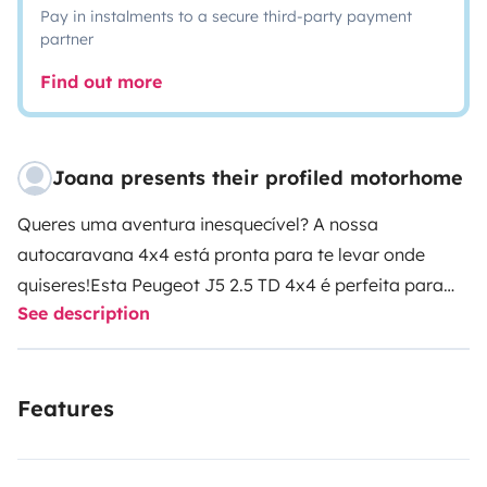
Pay in instalments to a secure third-party payment
partner
Find out more
Joana presents their profiled motorhome
Queres uma aventura inesquecível? A nossa
autocaravana 4x4 está pronta para te levar onde
quiseres!
Esta Peugeot J5 2.5 TD 4x4 é perfeita para
See description
explorar qualquer destino, seja estrada ou trilho:
escolhe a partir do interior entre tração integral ou
apenas às 2 rodas dianteiras.
🐾 Os teus animais de
Features
companhia são bem-vindos! Planeia a tua viagem sem
deixar ninguém para trás.
Características –
Acomodação:
Com 4 lugares sentados, 2 deles com