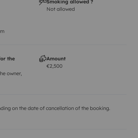
Smoking allowed ?
Not allowed
km
or the
Amount
€2,500
he owner,
ing on the date of cancellation of the booking.