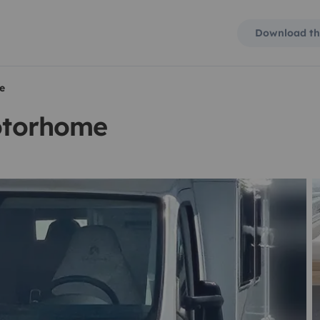
Download th
e
motorhome