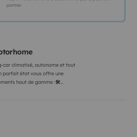
partner
 motorhome
-car climatisé, autonome et tout
 parfait état vous offre une
pements haut de gamme :
🛠️
olaires 470 W pour une
une conduite fluide et agréable.
GPS dédié aux camping-cars et
confort en été comme en hiver.
🛋️
e table modulable pour 6
Cuisine toute équipée : 3 feux