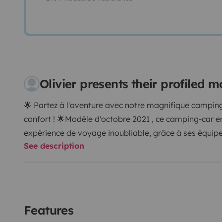
Olivier presents their profiled
🌟 Partez à l'aventure avec notre magnifique camping
confort ! 🌟
Modèle d'octobre 2021 , ce camping-car en
expérience de voyage inoubliable, grâce à ses équi
See description
Équipements techniques et autonomie :
Panneaux s
autonomie totale. Boîte automatique 9 rapports pour 
Station multimédia Alpine : CarPlay/Android Auto, 
caméra de recul. Climatisation réversible pour votre 
Espaces de vie spacieux :
Salon XXL avec une grand
Features
personnes : parfait pour partager de bons moments ! 