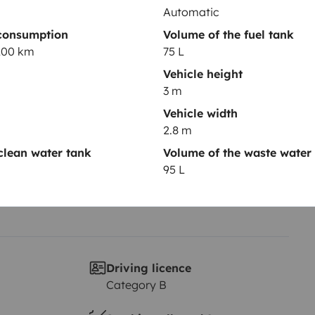
Automatic
consumption
Volume of the fuel tank
Year of registration
/100 km
75 L
2021
Vehicle height
Height
3 m
3 m
Vehicle width
2.8 m
clean water tank
Volume of the waste water
95 L
Driving licence
Category B