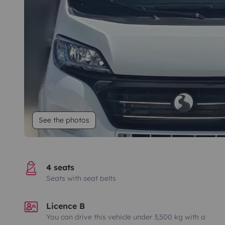
See the photos
4 seats
Seats with seat belts
Licence B
You can drive this vehicle under 3,500 kg with a