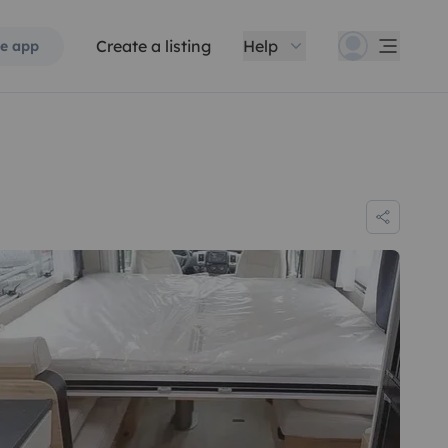
Create a listing
Help
e app