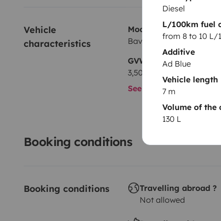
Diesel
L/100km fuel 
Vehicle 
Model
from 8 to 10 L
Bavaria
characteristics
Additive
GVW
Ad Blue
3,500 kg
Vehicle length
See all characteristics
7 m
Volume of the 
130 L
Booking conditions
Booking conditions
Travelling abroad ?
Not allowed