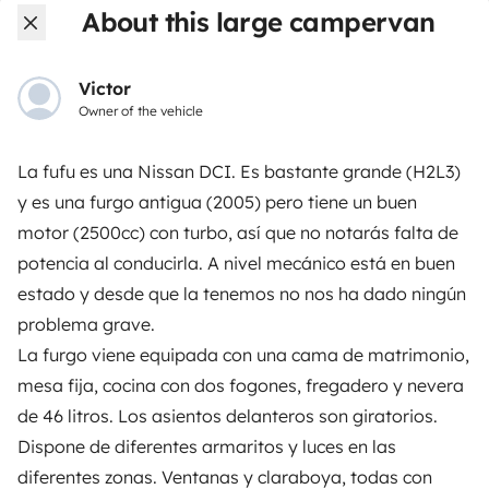
About this large campervan
3.53/5 on 314 customer reviews on Trusted Shops
Victor
Instagram
X
Pinterest
Facebook
Owner of the vehicle
La fufu es una Nissan DCI. Es bastante grande (H2L3)
TRAVELLERS
y es una furgo antigua (2005) pero tiene un buen
motor (2500cc) con turbo, así que no notarás falta de
How it works
potencia al conducirla. A nivel mecánico está en buen
Rent an RV
estado y desde que la tenemos no nos ha dado ningún
problema grave.
Driving a motorhome for the first time
La furgo viene equipada con una cama de matrimonio,
Reviews from our users
mesa fija, cocina con dos fogones, fregadero y nevera
Help Centre for travellers
de 46 litros. Los asientos delanteros son giratorios.
Dispone de diferentes armaritos y luces en las
diferentes zonas. Ventanas y claraboya, todas con