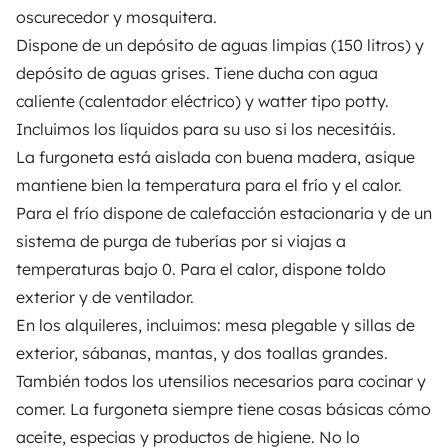
OWNERS
oscurecedor y mosquitera.
Dispone de un depósito de aguas limpias (150 litros) y
Create a listing
depósito de aguas grises. Tiene ducha con agua
Rental contract
caliente (calentador eléctrico) y watter tipo potty.
Incluimos los líquidos para su uso si los necesitáis.
Insurance for hiring out
La furgoneta está aislada con buena madera, asique
Breakdown assistance
mantiene bien la temperatura para el frío y el calor.
Para el frío dispone de calefacción estacionaria y de un
Help Centre for owners
sistema de purga de tuberías por si viajas a
temperaturas bajo 0. Para el calor, dispone toldo
exterior y de ventilador.
En los alquileres, incluimos: mesa plegable y sillas de
Secure third-party payment system
exterior, sábanas, mantas, y dos toallas grandes.
También todos los utensilios necesarios para cocinar y
Pay in instalments
comer. La furgoneta siempre tiene cosas básicas cómo
aceite, especias y productos de higiene. No lo