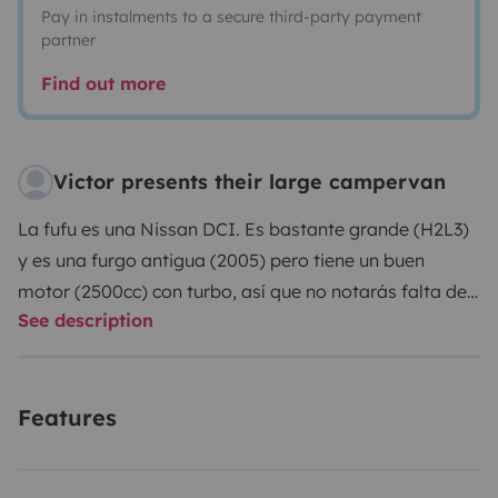
Pay in instalments to a secure third-party payment
partner
Find out more
Victor presents their large campervan
La fufu es una Nissan DCI. Es bastante grande (H2L3)
y es una furgo antigua (2005) pero tiene un buen
motor (2500cc) con turbo, así que no notarás falta de
See description
potencia al conducirla. A nivel mecánico está en buen
estado y desde que la tenemos no nos ha dado ningún
problema grave.
La furgo viene equipada con una
Features
cama de matrimonio, mesa fija, cocina con dos
fogones, fregadero y nevera de 46 litros. Los asientos
delanteros son giratorios. Dispone de diferentes