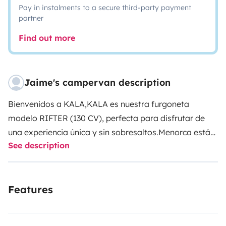
Pay in instalments to a secure third-party payment
partner
Find out more
Jaime's campervan description
Bienvenidos a KALA,
KALA es nuestra furgoneta
modelo RIFTER (130 CV), perfecta para disfrutar de
una experiencia única y sin sobresaltos.
Menorca está
See description
llena de estrechos caminos bordeados por paredes de
piedra seca. Gracias a su tamaño, KALA es perfecta
para descubrir cualquier rincón y aparcar fácilmente en
Features
lugares donde una furgoneta grande sería incapaz de
llegar.
Para que podáis disfrutar de la experiencia al
máximo, cuenta con:
Cama doble de 190x120 cm con