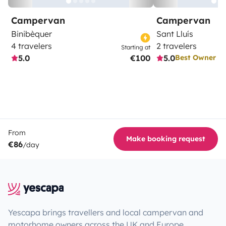
Campervan
Campervan
Binibèquer
Sant Lluís
4 travelers
2 travelers
Starting at
5.0
€100
5.0
Best Owner
From
Make booking request
€86
/day
Yescapa brings travellers and local campervan and
motorhome owners across the UK and Europe