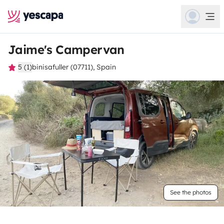
Jaime's Campervan
5 (1)
binisafuller (07711), Spain
See the photos