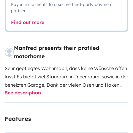
Pay in instalments to a secure third-party payment
partner
Find out more
Manfred presents their profiled
motorhome
Sehr gepflegtes Wohnmobil, dass keine Wünsche offen
lässt.
Es bietet viel Stauraum in Innenraum, sowie in der
beheizten Garage. Dank der vielen Ösen und Haken
See description
kann man alles schön fest zurren.
Das Badezimmer ist
mit vielen Abstellmöglichkeiten, sowie 2 Spiegeln und
einem Dachfenster ausgestattet. Die vollautomatische
Features
Warmwasser und Heizungssteuerung lässt es sich wie
zu Hause anfühlen, wenn man den Wasserhahn