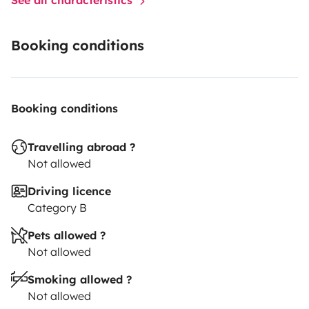
Festival- Besuche sind nicht erlaubt.
Booking conditions
Booking conditions
Travelling abroad ?
Not allowed
Driving licence
Category B
Pets allowed ?
Not allowed
Smoking allowed ?
Not allowed