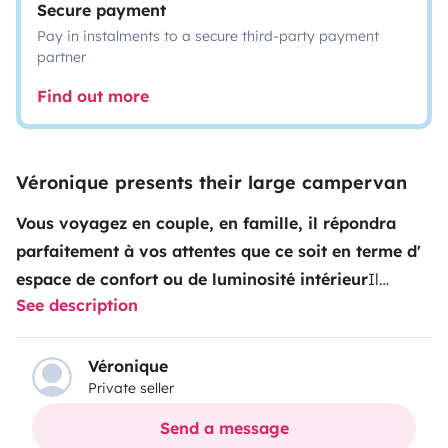
Secure payment
Pay in instalments to a secure third-party payment
partner
Find out more
Véronique presents their large campervan
Vous voyagez en couple, en famille, il répondra
parfaitement à vos attentes que ce soit en terme d'
espace de confort ou de luminosité intérieur
Il
See description
convient très bien à un couple pour une escapade pour
vos vacances, ou le week-end été comme hiver.
(équipée pour voyager à 4 places assises et dormir à
Véronique
Private seller
2)
Véhicule de moins de 2.90 m de haut qui peut se
faufiler partout en ville et qui se conduit comme une
Send a message
voiture (boite manuelle 6 vitesses et moteur de 140