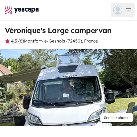
Véronique's Large campervan
4.5 (8)
Montfort-le-Gesnois (72450), France
See the photos