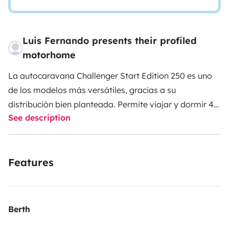
Luis Fernando presents their profiled
motorhome
La autocaravana Challenger Start Edition 250 es uno
de los modelos más versátiles, gracias a su
distribución bien planteada. Permite viajar y dormir 4
See description
personas cómodamente en dos camas dobles.
El baño
y la ducha están en estancias diferentes y separadas
de la zona de comedor mediante una puerta divisoria,
Features
ofreciendo la intimidad necesaria para cambiarte o
ducharte con total discreción.
Cuenta con nevera de
gran tamaño con congelador, mosquiteras y
oscurecedores en todas las ventanas. También cuenta
Berth
con un amplio armario con perchero incluido.
El amplio