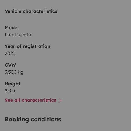
Freiheit !
Vehicle characteristics
~~ ⭐️EXTRAS⭐️ ~~
Model
Lmc Ducato
Im Preis enthalten sind außerdem :
Year of registration
- 2 gefüllte Gasflaschen✅
2021
- Toilettenchemie✅
GVW
- Campingtisch + 2 Stühle ( mehr nach Absprache )✅
3,500 kg
- Campinggeschirrausstattung bestehend aus Teller
Height
Becher und Besteck .✅
2.9 m
- CEE - Adapter Kabel✅
See all characteristics
- Kabeltrommel ( Verlängerung )✅
- Auffahrkeile✅
Booking conditions