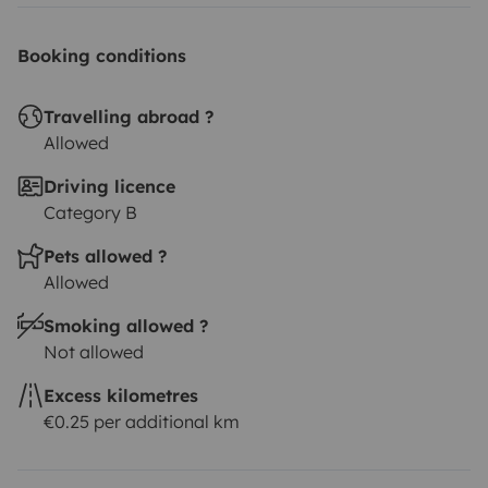
Bei Abholung erfolgt eine ausführliche Einweisung und
Übergabe .
Booking conditions
Diese ist mit einer Servicepauschale von 129€
zusätzlich abgedeckt .
Travelling abroad ?
Allowed
Driving licence
Category B
Pets allowed ?
Allowed
Smoking allowed ?
Not allowed
Excess kilometres
€0.25 per additional km