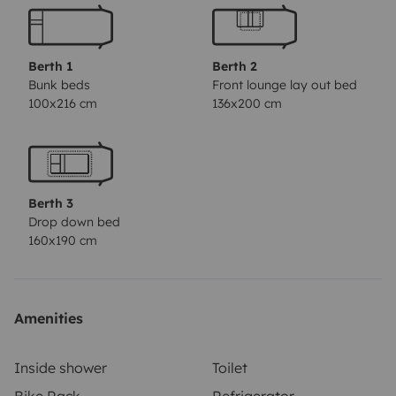
Schlafmöglichkeit für 2 Personen.
Um maximal autark
stehen zu können, ist eine 120 Watt Photovoltaik-
Anlage an Bord. Diese lädt die Aufbaubatterie und
Berth 1
Berth 2
sorgt so für längere Standzeiten ohne externen
Bunk beds
Front lounge lay out bed
100x216 cm
136x200 cm
Anschluss bzw. Motorlauf.
Für den Winterbetrieb sind
alle Rohre/Tanks isoliert und beheizt. Es sind
Ganzjahresreifen verbaut. So steht dem
Wintercamping nichts mehr im Wege.
Wie alle unsere
Berth 3
Fahrzeuge, ist der Camper ohne Aufpreis voll
Drop down bed
ausgestattet. Tisch und 5 Stühle für Außen, Markise,
160x190 cm
Stromanschlusskabel, Wasserschlauch, Auffahrkeile
sind kostenlos mit an Bord. Auch die Küche ist mit
Geschirr, Gläsern, Besteck und Kochutensilien voll
Amenities
equiped. Auf Wunsch bieten wir gegen Aufpreis einen
Fahrradträger, Gas- oder Kohlegrill, E-Scooter, SUP
Inside shower
Toilet
Boards, Sonnenliegen oder Bettwäsche an.
Natürlich ist
Bike Rack
Refrigerator