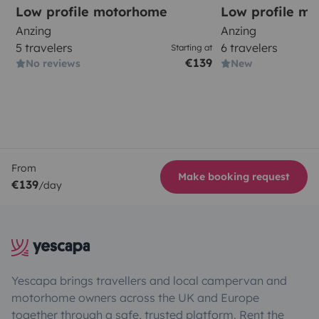
Low profile motorhome
Low profile m
Anzing
Anzing
5 travelers
6 travelers
Starting at
€139
No reviews
New
From
Make booking request
€139
/day
Yescapa brings travellers and local campervan and
motorhome owners across the UK and Europe
together through a safe, trusted platform. Rent the