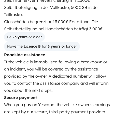
Selbstfahrer-Vermietversicherung mit 1.500€
Help Centre for travellers
Selbstbeteiligung in der Vollkasko, 500€ SB in der
Teilkasko.
Glasschäden begrenzt auf 3.000€ Erstattung. Die
OWNERS
Selbstbeteiligung bei Hagelschäden beträgt 3.000€.
Create a listing
Be 
23 years
 or older
Have the 
Licence B
 for 
3 years
 or longer
Rental contract
Roadside assistance
Insurance for hiring out
If the vehicle is immobilised following a breakdown or
Breakdown assistance
an incident, you will be covered by the assistance
provided by the owner. A dedicated number will allow
Help Centre for owners
you to contact the assistance company and will inform
you about the next steps.
Secure payment
When you pay on Yescapa, the vehicle owner's earnings
Secure third-party payment system
are kept by our secure, third-party payment provider