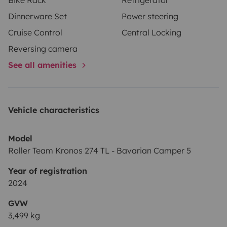
eine Rückfahrkamera, Navi bzw. Monoceiver mit
Dinnerware Set
Power steering
Anschluss des Handys für Google Maps, Tempomat
Cruise Control
Central Locking
und Zentralverriegelung – auch für die Aufbautür – am
Start.
Abholung täglich von 15 bis 18 Uhr; Rückgabe
Reversing camera
am letzten Miettag bis 10 Uhr. Nach Absprache sind
See all amenities
eventuell andere Zeiten möglich bzw. können halbe
Tage hinzugebucht werden.
Vehicle characteristics
Model
Roller Team Kronos 274 TL - Bavarian Camper 5
Year of registration
2024
GVW
3,499 kg