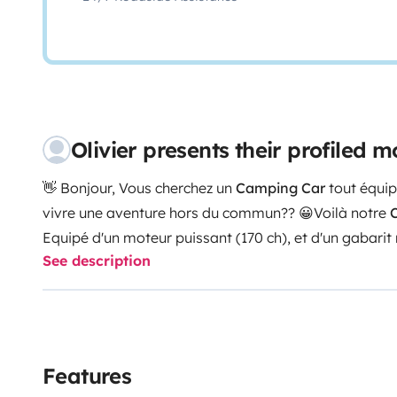
Olivier presents their profiled
👋 Bonjour,
Vous cherchez un
Camping Car
tout équip
vivre une aventure hors du commun?? 😀
Voilà notre
Equipé d'un moteur puissant (
170 ch
), et d'un gabarit
See description
à toute personne ayant un
Permis B
🚗!
Son aménagement intérieur, bien pensé, vous donne a
avec ces deux banquettes face à face et la TV. L'espa
(
plaque de cuisson, évier, réfrigérateur, vaisselles
... ).
Le 🚾 et la douche 🚿 sont séparés pour plus de confort
Features
Lors de vos nuitées , vous aurez un
g
rand lit
pavillon 