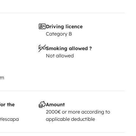
Driving licence
Category B
Smoking allowed ?
Not allowed
km
or the
Amount
2000€ or more according to
 Yescapa
applicable deductible