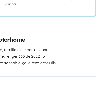
partner
 motorhome
é, familiale et spacieux pour
Challenger 380
de
2022
🤩
 raisonnable, ça le rend accessible
ccès à un salon 🛋️ très
spacieux
ce cuisine est
tout équipé
 et d'intimité!
🛏️ de 160cm de large au dessus