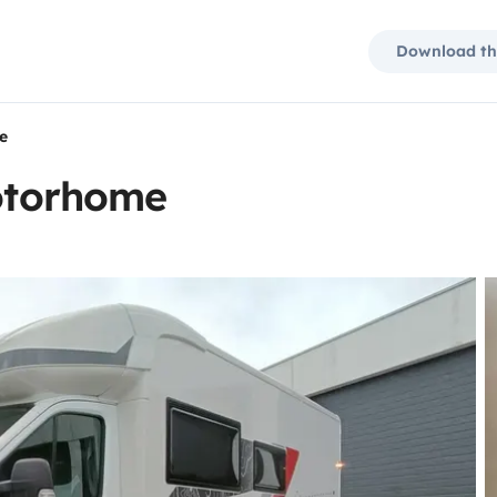
Download th
e
motorhome