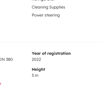
Cleaning Supplies
Power steering
ion
🚜🐝ainsi qu'une carte
lème, nous resterons disponible
s vous aurez également un
Road
g Car ainsi que les bons plans 🤩!
Year of registration
ON 380
2022
Height
3 m