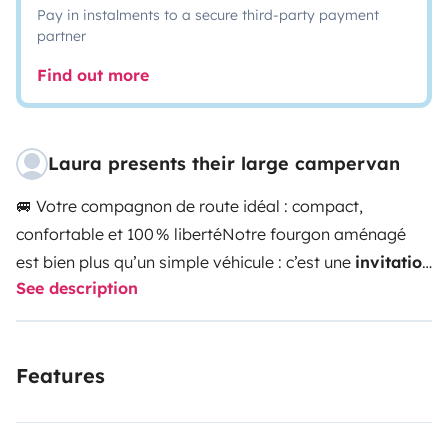
Pay in instalments to a secure third-party payment
partner
Find out more
Laura presents their large campervan
🚐 Votre compagnon de route idéal : compact,
confortable et 100 % liberté
Notre fourgon aménagé
est bien plus qu’un simple véhicule : c’est une
invitation
See description
à l’évasion
, à votre rythme. Pensé pour les aventuriers
modernes, il allie
polyvalence, confort et autonomie
,
dans un format compact facile à prendre en main.
✅
Features
Compact à l’extérieur, spacieux à l’intérieur
Conçu pour
se faufiler partout, notre van est :
Facile à conduire et
à garer
, même en ville ou en montagne
Parfait pour les