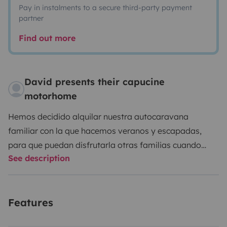
Pay in instalments to a secure third-party payment
partner
Find out more
David presents their capucine
motorhome
Hemos decidido alquilar nuestra autocaravana
familiar con la que hacemos veranos y escapadas,
para que puedan disfrutarla otras familias cuando
See description
nosotros no la utilizamos.
Es una caravana que
funciona muy bien, tiene espacios amplios y bien
distribuidos para poder disfrutarla confortablemente.
Features
Está equipada con todo lo necesario para realizar un
viaje cómodo.
Capacidad
Tiene una capacidad de 6