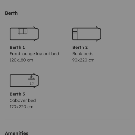
personas, tanto por desplazamiento como por dormir.
Espacios de dormir T
iene una cama de matrimonio
Berth
de 1,70 cm de ancho x 2,20 cm de largo y una litera con
dos camas de 90 cm de ancho y 2,20 de largo y si es
necesario añadir dos plazas más para dormir, se
puede montar una cama doble en el comedor (180cm
Berth 1
Berth 2
de largox120cm de ancho).
Las ventanas tienen doble
Front lounge lay out bed
Bunk beds
120x180 cm
90x220 cm
cortina, una realiza la función de mosquitera, y la otra
no deja pasar la luz. Son abatibles para abrirlas.
Lavabo
El lavabo tiene la ducha independiente con
agua caliente. El lavabo es de cassette y el espacio
Berth 3
tiene ventana y claraboya, espacios para dejar los
Cabover bed
utensilios de baño y perchas. Tiene 2 depósitos de
170x220 cm
aguas limpias, uno de 100l y otro de 150l. Tiene 1
depósito de aguas grises que funciona
automáticamente desde la posición del conductor.
Amenities