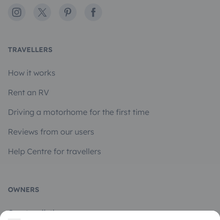
Instagram
X
Pinterest
Facebook
TRAVELLERS
How it works
Rent an RV
Driving a motorhome for the first time
Reviews from our users
Help Centre for travellers
OWNERS
Create a listing