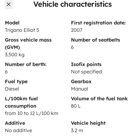
Vehicle characteristics
Rental contract
Insurance for hiring out
Model
First registration date:
Trigano Elliot 5
2007
Breakdown assistance
Gross vehicle mass
Number of seatbelts
Help Centre for owners
(GVM)
6
3,500 kg
Number of berth:
Isofix points
6
Not specified
Secure third-party payment system
Fuel type
Gearbox
Diesel
Manual
L/100km fuel
Volume of the fuel tank
Pay in instalments
consumption
80 L
from 10 to 12 L/100 km
Download in
Download in
Additive
Vehicle height
App Store
Google Play
No additive
3.2 m