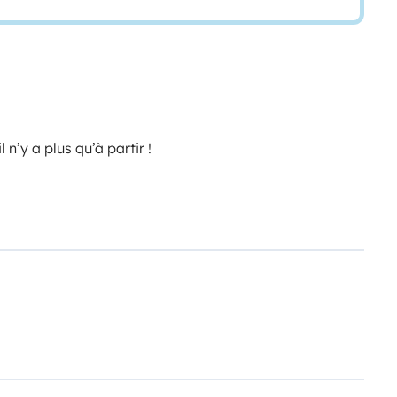
n’y a plus qu’à partir !
hage enfant)
tiquaires.
e.