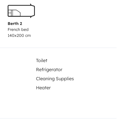
Berth 2
French bed
140x200 cm
ndépendante avec télécommande.
Toilet
Refrigerator
penderie pour vos vêtements.
Si
Cleaning Supplies
our à donner sur place.
Poids
Heater
.