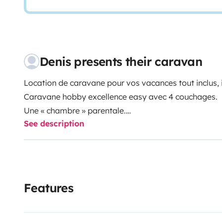
Denis presents their caravan
Location de caravane pour vos vacances tout inclus, il 
Caravane hobby excellence easy avec 4 couchages.
Une « chambre » parentale.
See description
Un couchage sur la banquette du salon. ( plutôt couc
Toutes les fenêtres ont des stores roulants avec mous
Une salle d’eau comprenant douchette et wc.
La caravane est tout équipée en vaisselle.
-Tasses / cafetière.
Features
-Casseroles, couverts , assiettes, verres , sets de tabl
Plaque cuisson à gaz 3 feux.
Chauffe eau électrique très rapide.