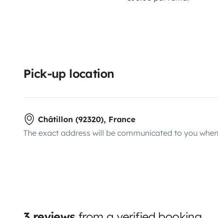
Pick-up location
Châtillon (92320), France
The exact address will be communicated to you when 
3 reviews
from a verified booking