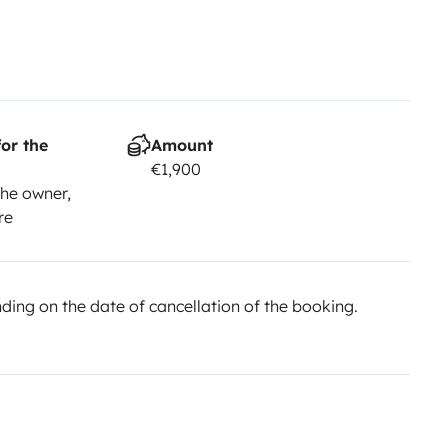
or the
Amount
€1,900
he owner,
re
ing on the date of cancellation of the booking.