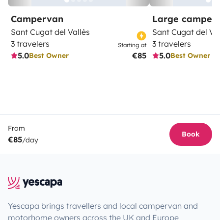
Campervan
Large camper
Sant Cugat del Vallès
Sant Cugat del Val
3 travelers
3 travelers
Starting at
5.0
€85
5.0
Best Owner
Best Owner
From
Book
€85
/day
Yescapa brings travellers and local campervan and
motorhome owners across the UK and Europe