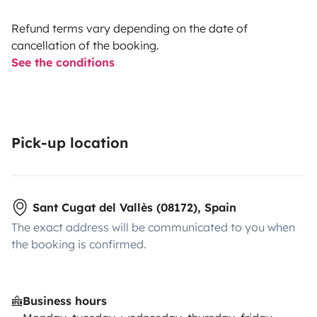
Disponemos de otra camper publicada en Yescapa con
el mismo diseño y equipamiento:
Refund terms vary depending on the date of
https://www.yescapa.es/campers/37656/
cancellation of the booking.
See the conditions
Pick-up location
Sant Cugat del Vallès (08172), Spain
The exact address will be communicated to you when
the booking is confirmed.
Business hours