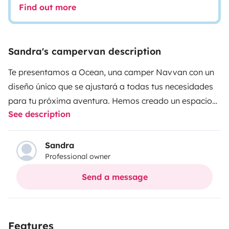
Find out more
Sandra's campervan description
Te presentamos a Ocean, una camper Navvan con un
diseño único que se ajustará a todas tus necesidades
para tu próxima aventura. Hemos creado un espacio
See description
donde la versatilidad de los muebles de madera y
todos sus accesorios no dejarán de sorprenderte.
En
tan son 6 metros cuadrados, nuestra Peugeot Boxer de
Sandra
Professional owner
3 plazas dispone de:
Dormitorio con cama de
matrimonio y cama individual
Cocina completamente
Send a message
equipada con fogones, fregadero, nevera, cafetera
italiana y exprimidor
Salón/comedor con mesa
extraíble, asientos y sofá
Baño completo con ducha
Features