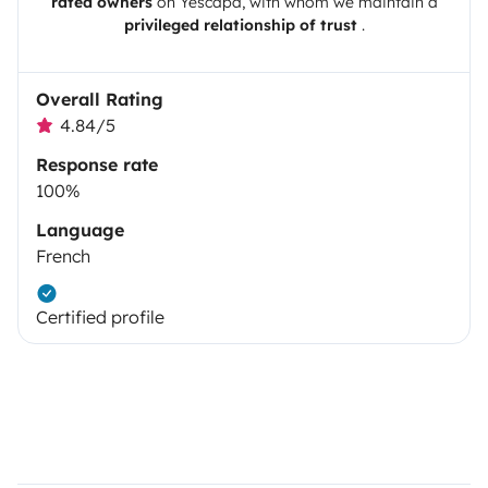
rated owners
on
Yescapa
, with whom we maintain a
privileged relationship of trust
.
Overall Rating
4.84/5
Response rate
100%
Language
French
Certified profile