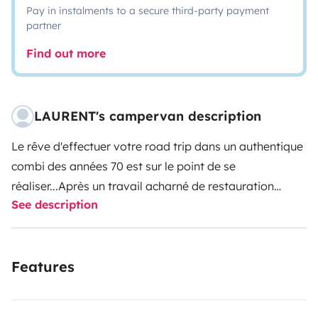
Pay in instalments to a secure third-party payment
partner
Find out more
LAURENT's campervan description
Le rêve d'effectuer votre road trip dans un authentique
combi des années 70 est sur le point de se
réaliser...
Après un travail acharné de restauration
See description
intérieure et extérieure de près de 2 ans par des
professionnels, notre combi est enfin prêt à parcourir
nos plus belles routes de France !
Tout a été prévu dans
Features
les moindres détails afin que votre séjour soit
inoubliable...
lit banquette avec matelas Bultex
140x190cm + rideaux occultants et isolants
évier,