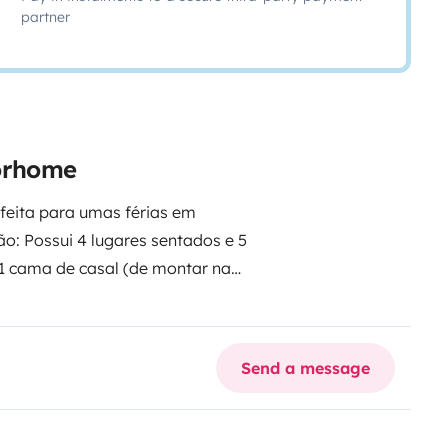
partner
torhome
feita para umas férias em
ão:
Possui 4 lugares sentados e 5
 1 cama de casal (de montar na
uipada com fogão alimentado a
banho é composta por sanita
icas técnicas:
A autocaravana
Send a message
 o dia, de forma a fornecer a
autossustentável. Adicionalmente
e ter uma autonomia