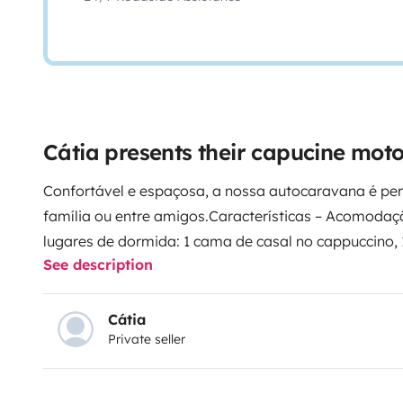
Cátia presents their capucine mo
Confortável e espaçosa, a nossa autocaravana é per
família ou entre amigos.
Características – Acomodaç
lugares de dormida: 1 cama de casal no cappuccino,
See description
mesa) e 1 camas individual (sofa);
A cozinha está eq
gás, banca e frigorífico (com congelador).
A casa de 
química fixa, lavatório e cabine de duche.
Característ
Cátia
Private seller
possui um painel solar, que carrega a bateria durante
energia necessária para a noite, tornando-se assim 
possui ainda uma bateria suplementar o que permit