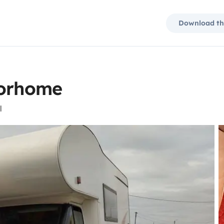
Download th
torhome
l