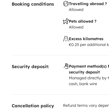
Booking conditions
Travelling abroad ?
depósitos de águas sujas e a cassete sanitária desc
Allowed
cobrada taxa de limpeza de 25€. No check-out o dep
estar igualmente cheio, caso contrário será cobrado
Pets allowed ?
acrescido de uma taxa de 15€.
Allowed
Excess kilometres
€0.25 per additional 
Security deposit:
Payment method(s) f
security deposit
Managed directly by t
cash, bank wire
Cancellation policy
Refund terms vary depend