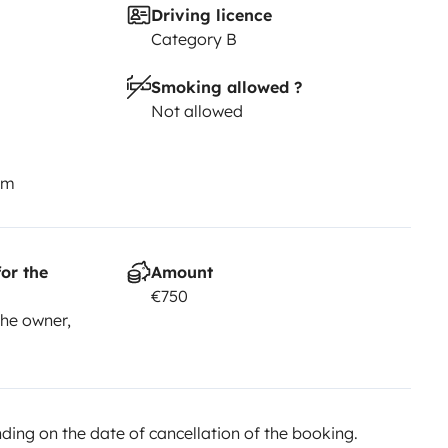
Driving licence
arregados, caso contrário será
Category B
ósito de combustível deverá
 o valor do combustível em falta
Smoking allowed ?
Not allowed
km
or the
Amount
€750
he owner,
ing on the date of cancellation of the booking.