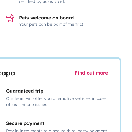
certified by us as valid.
Pets welcome on board
Your pets can be part of the trip!
scapa
Find out more
Guaranteed trip
Our team will offer you alternative vehicles in case
of last-minute issues
Secure payment
Pay in instalments to a secure third-party payment