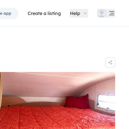
Create a listing
Help
e app