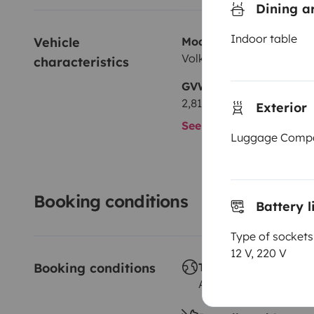
Dining a
Indoor table
Vehicle 
Model
Volkswagen Transporter 
characteristics
GVW
2,810 kg
Exterior
See all characteristics
Luggage Comp
Booking conditions
Battery l
Type of sockets
12 V, 220 V
Booking conditions
Travelling abroad ?
Allowed