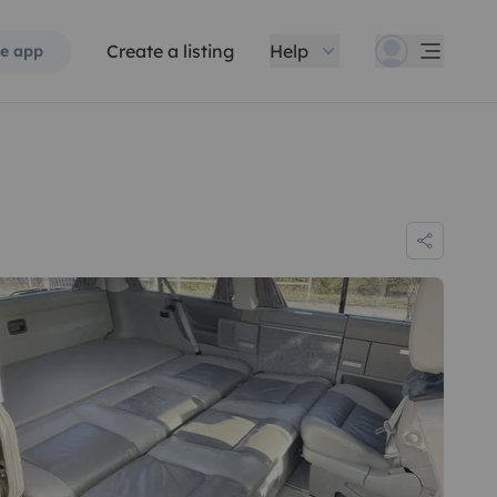
Create a listing
Help
e app