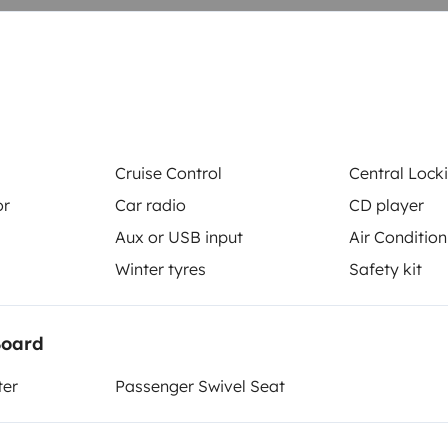
e sehr sehr große Dachbox und
lage, Tempomat und ein
Cruise Control
Central Lock
mmer sind Sommerreifen und im
or
Car radio
CD player
Aux or USB input
Air Condition
Cruise Control
icht in der Lage auf anderen
Winter tyres
Safety kit
Reversing sensor
CD player
Board
Aux or USB input
ter
Passenger Swivel Seat