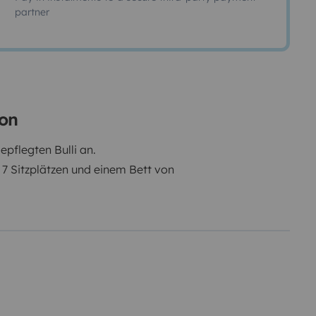
partner
ion
epflegten Bulli an.
u 7 Sitzplätzen und einem Bett von
ist im Mietpreis auf Wunsch
n ohne Rückenschmerzen zu
ch Thermomatten für alle
n liegenden Stromanschluss mit
zwei Campingkocher.