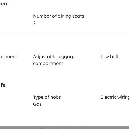
rea
Number of dining seats
Year of registration
2
T4 Multivan
1999
Height
2 m
artment
Adjustable luggage
Tow ball
compartment
ife
Type of hobs
Electric wirin
Gas
Driving licence
Category B