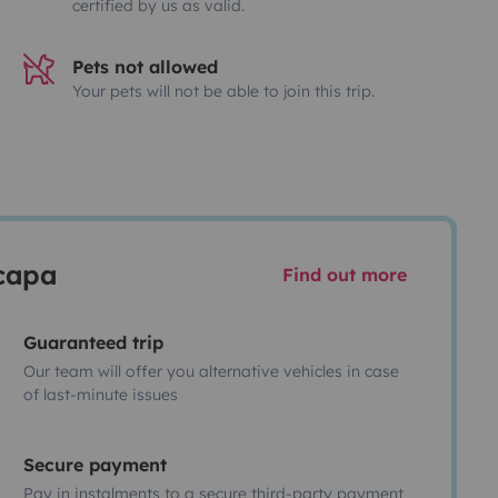
certified by us as valid.
Pets not allowed
Your pets will not be able to join this trip.
scapa
Find out more
Guaranteed trip
Our team will offer you alternative vehicles in case
of last-minute issues
Secure payment
Pay in instalments to a secure third-party payment