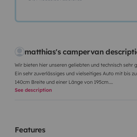
matthias's campervan descript
Wir bieten hier unseren geliebten und technisch sehr g
Ein sehr zuverlässiges und vielseitiges Auto mit bis z
140cm Breite und einer Länge von 195cm.
See description
Eine passende und sehr bequeme, Faltbare Matratze 
enthalten. Auf dieser kann man Wochenlang schlafe
bekommen.
Neben den fest verbauten Vorhängen gibt es auch no
Fenster, Lüftungsgitter für die Scheiben, einen auße
Features
einem Zweierverteiler innenliegend und auf Wunsch 