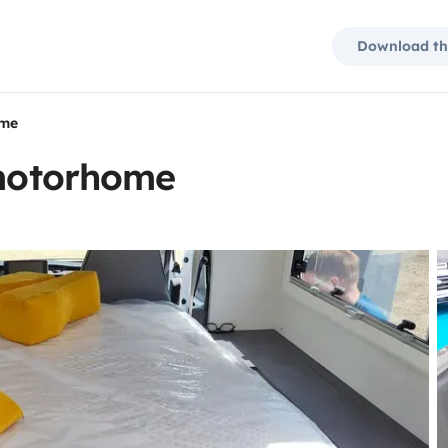
Download th
ome
 motorhome