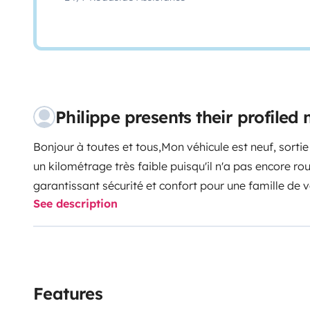
Philippe presents their profile
Bonjour à toutes et tous,
Mon véhicule est neuf, sortie
un kilométrage très faible puisqu'il n'a pas encore rou
garantissant sécurité et confort pour une famille de 
See description
de toutes les options de sécurité de conduite ( Caméra
anti patinage...).
Il dispose d'un GPS spécial Camping c
que vous allez emprunter comporte un risque pour le v
pont trop bas etc...).
Il dispose d'un couchage de 4 per
vous permettant à souhait de disposer convenablemen
Features
manger, jouer et/ ou vous détendre. Vous pouvez accu