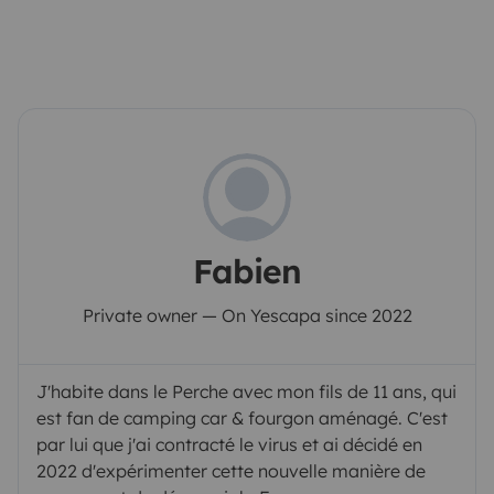
toilettes sont dans la salle de bain, il s'agit d'un
système de
toilettes chimiques
. Le produit à utiliser
est fourni. L'autonomie de ce système est de 3j en
moyenne.
La cassette des toilettes ainsi que la cuve
d'eau grise qui récupère les eaux de la douche et des
lavabos sont à vider dans des aires spécialisées. Elles
ne doivent pas être vidangées dans la nature. Un guide
des aires de service est fourni.
👉 L'autonomie en eau
et électricité du Fourgon Perché
Pour l'eau,
son
Fabien
autonomie est de 2 à 3 jours
selon votre
Private owner — On Yescapa since 2022
consommation d'eau sous la douche, via la chasse
d'eau des toilettes ou pour la cuisine ou la vaisselle.
Partez sur le principe dans la planification de vos
J'habite dans le Perche avec mon fils de 11 ans, qui
étapes de prévoir une pause toutes les 48h pour
est fan de camping car & fourgon aménagé. C'est
vidanger / remplir les réservoirs d'eau, vous n'aurez
par lui que j'ai contracté le virus et ai décidé en
2022 d'expérimenter cette nouvelle manière de
ainsi aucune mauvaise surprise.
Le fourgon est équipé