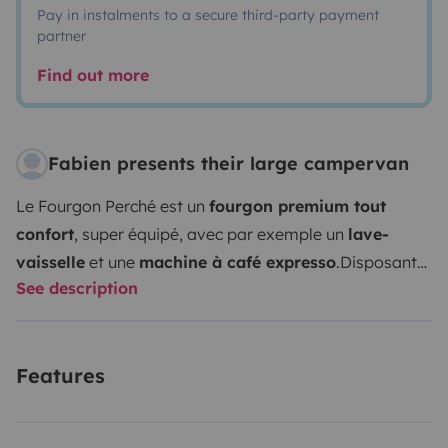
Pay in instalments to a secure third-party payment
partner
Find out more
Fabien presents their large campervan
Le Fourgon Perché est un
fourgon premium tout
confort
, super équipé, avec par exemple un
lave-
vaisselle
et une
machine à café expresso
.
Disposant
See description
de 400w de
panneaux photovoltaïque
, d'une batterie
de 200Ah et d'un kit
GPL
pour le chauffage, l'eau
chaude et la cuisine, ce fourgon vous emmènera
Features
partout en
totale autonomie
.
Cosy et
facile à
conduire
, c'est le camping car idéal pour les
parents
solo
et les
couples
avec ou sans (jeunes)
enfants
.