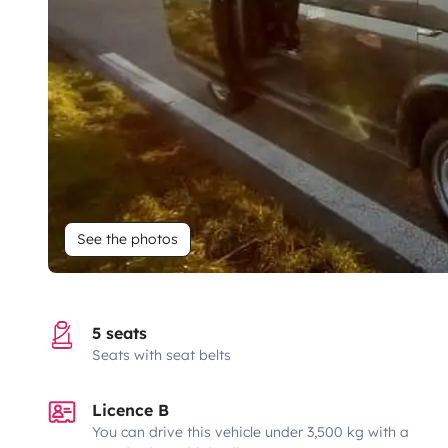
See the photos
5 seats
Seats with seat belts
Licence B
You can drive this vehicle under 3,500 kg with a