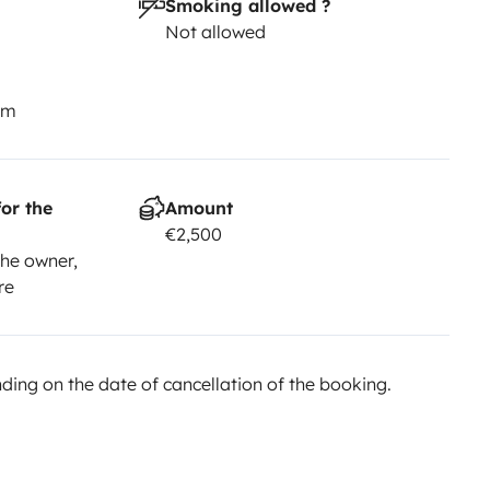
Smoking allowed ?
Not allowed
km
or the
Amount
€2,500
he owner,
re
ing on the date of cancellation of the booking.