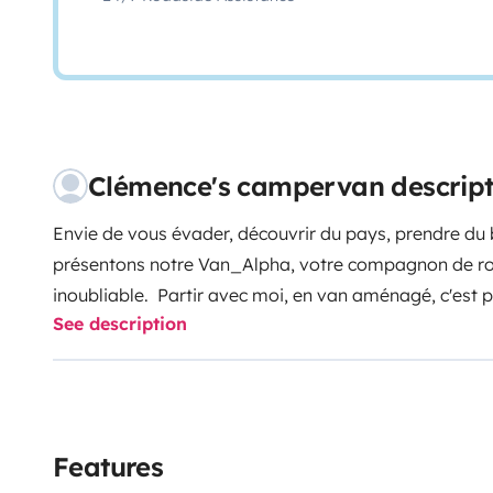
Clémence's campervan descript
Envie de vous évader, découvrir du pays, prendre d
présentons notre Van_Alpha, votre compagnon de rou
inoubliable.
Partir avec moi, en van aménagé, c'est
See description
car je me conduis comme une voiture, je passe sous l
moins de 2m, un tarif péage au prix d'une voiture av
nécessaires pour passer des vacances sans payer d'
de 150ch vous offre une conduite agréable et mon ga
recul vous permettent de vous faufiler dans les rues et
Features
de belles journées de découverte et d'aventure, vous