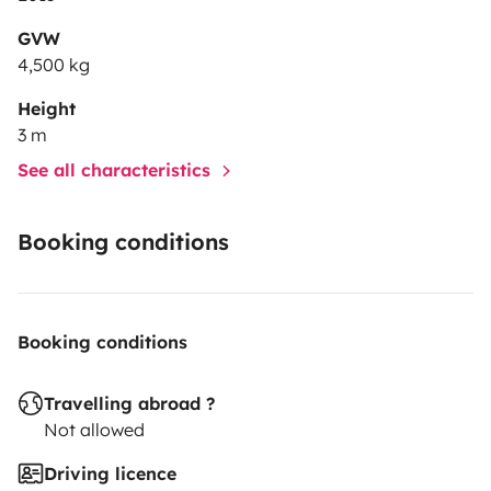
vier Stühlen ist kostenfrei mit dabei.
Was soll da noch
schief gehen...
Carpe Diem...
GVW
4,500 kg
Height
3 m
See all characteristics
Booking conditions
Booking conditions
Travelling abroad ?
Not allowed
Driving licence