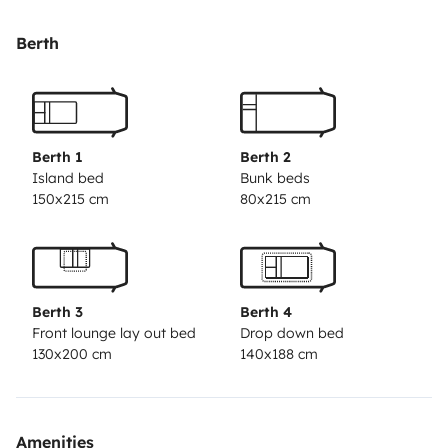
Fahrerhaussitzen, alle anderen Sitze der
Wohnlandschaft sind weiterhin frei zugänglich. Mit 1,88
Berth
m ist die Liegefläche ausreichend groß, auch für
Erwachsene.
Die Wohnlandschaft kann in ein weiteres
Doppelbett umgebaut werden.
Noch fürstlicher
genießen bis zu drei Kinder den Urlaub im separaten
Berth 1
Berth 2
Heckzimmer mit Spieltisch. Deren Etagenbetten sind
Island bed
Bunk beds
150x215 cm
80x215 cm
2,14 m lang und 80 cm breit! Das untere Bett kann zu
einer großen Liegefläche umgebaut werden. Natürlich
ist dieser Bereich auch für Erwachsene sehr gut
nutzbar.
Auch sonst fehlt's nicht an Großzügigkeit. Die
Berth 3
Berth 4
Winkelküche hält neben dem Dreiflammenherd und
Front lounge lay out bed
Drop down bed
dem Spülbecken viel Stau- und Arbeitsfläche, sowie
130x200 cm
140x188 cm
einen 150-Liter-Kühlschrank mit Gefrierfach und einen
Backofen bereit.
Auch Waschraum und Duschkabine
passen zum Anspruch unseres großen Familienwagens.
Amenities