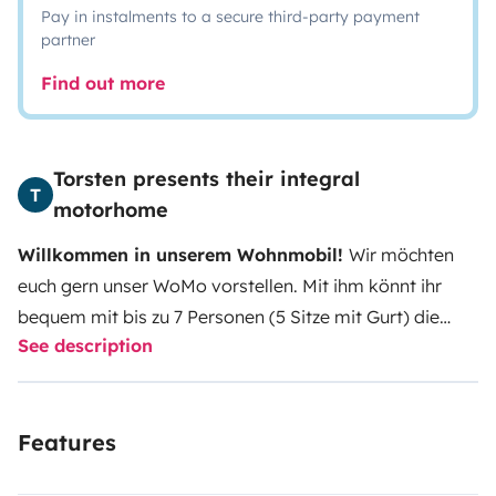
Pay in instalments to a secure third-party payment
partner
Find out more
Torsten presents their integral
T
motorhome
Willkommen in unserem Wohnmobil!
Wir möchten
euch gern unser WoMo vorstellen. Mit ihm könnt ihr
bequem mit bis zu 7 Personen (5 Sitze mit Gurt) die
See description
schönsten Orte Europas erkunden.
Vorn gibt's eine
imposante Wohnlandschaft mit L-Sitzbank links und
Zweierbank gegenüber, dazu die integrierbaren
Features
Fahrerhaussitze.
Das Hubbett für zwei Personen
versperrt abgesenkt lediglich den Zugang zu den