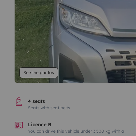
See the photos
4 seats
Seats with seat belts
Licence B
You can drive this vehicle under 3,500 kg with a