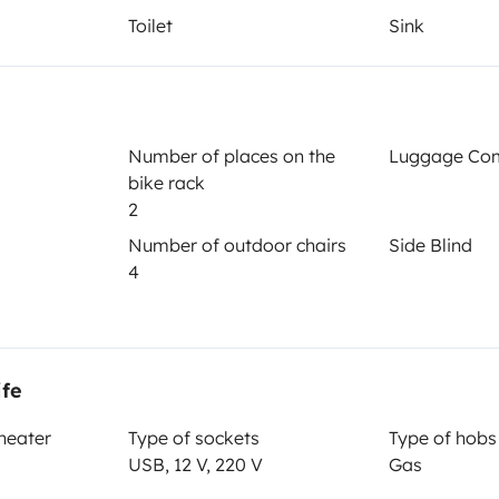
Toilet
Sink
Year of registration
 Camp Duo
2026
Height
Number of places on the
Luggage Co
2.85 m
bike rack
2
Number of outdoor chairs
Side Blind
4
ife
Driving licence
 heater
Type of sockets
Type of hobs
Category B
USB, 12 V, 220 V
Gas