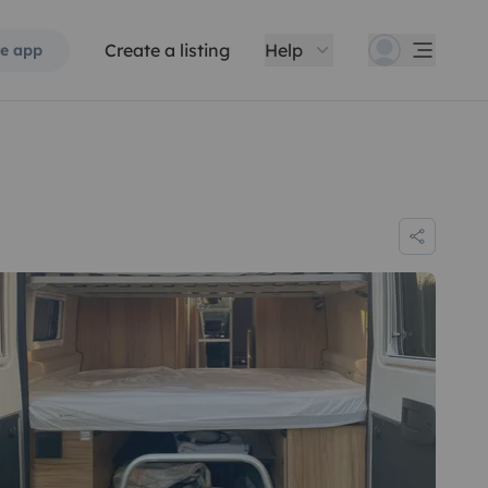
Create a listing
Help
e app