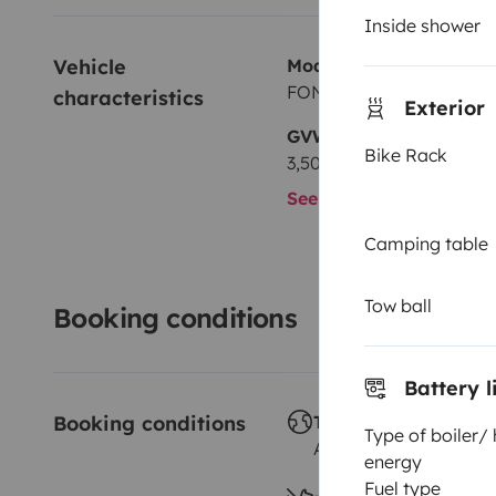
Inside shower
Vehicle 
Model
FONT VENDOME Leader
characteristics
Exterior
GVW
Bike Rack
3,500 kg
See all characteristics
Camping table
Tow ball
Booking conditions
Battery l
Booking conditions
Travelling abroad ?
Type of boiler/
Allowed
energy
Fuel type