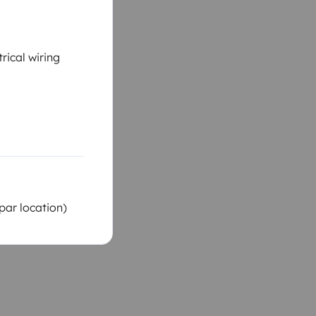
rical wiring
par location)