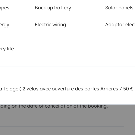
Smoking allowed ?
ypes
Back up battery
Solar panels
Not allowed
ergy
Electric wiring
Adaptor elect
 km
ry life
or the
Amount
€2,500
he owner,
attelage ( 2 vélos avec ouverture des portes Arrières / 50 € 
ing on the date of cancellation of the booking.