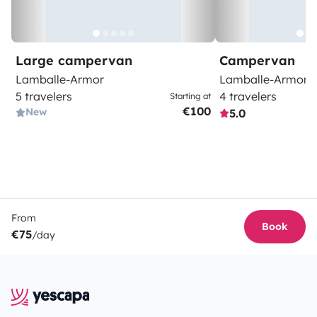
Large campervan
Campervan
Lamballe-Armor
Lamballe-Armor
5 travelers
4 travelers
Starting at
€100
New
5.0
From
Book
€75
/day