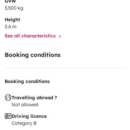
GVW
contacter - nous vous répondrons le plus rapidement
3,500 kg
possible ! On pourra également vous donner des
Height
conseils pour trouver des endroits où dormir suivant
2.6 m
votre périple...
A bientôt :)
See all characteristics
Booking conditions
Booking conditions
Travelling abroad ?
Not allowed
Driving licence
Category B