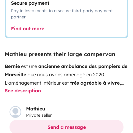
Secure payment
Pay in instalments to a secure third-party payment
partner
Find out more
Mathieu presents their large campervan
Bernie
est une
ancienne ambulance des pompiers de
Marseille
que nous avons aménagé en 2020.
L'aménagement intérieur est
très agréable à vivre,
See description
nous y avons vécu 1 an pour voyager et découvrir nos
beaux paysages français.
Très facile à conduire (c'est
un semi-
automatique
) et comprends des
pneus 4
Mathieu
Private seller
saisons
sur les roues motrices.
☀️ Bernie est très
lumineux
(plusieurs fenêtres avec rideaux occultants)
Send a message
et son espace est bien optimisé, il possède de