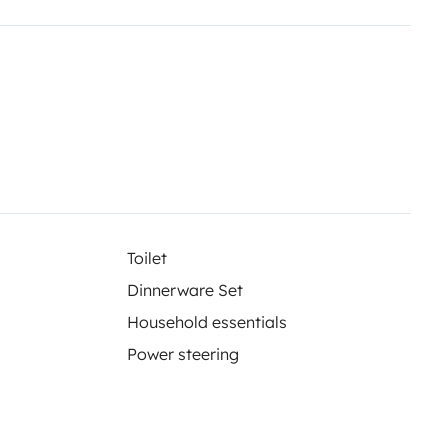
s en 2, 3 ou 4 places à préciser
Toilet
Dinnerware Set
Household essentials
si sur réserve)
Power steering