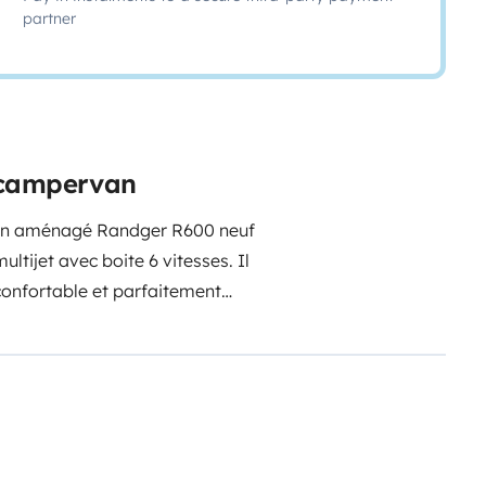
partner
 campervan
gon aménagé Randger R600 neuf
ultijet avec boite 6 vitesses. Il
confortable et parfaitement
 cuisine avec frigo et freezer,
spaces de rangements voulus.