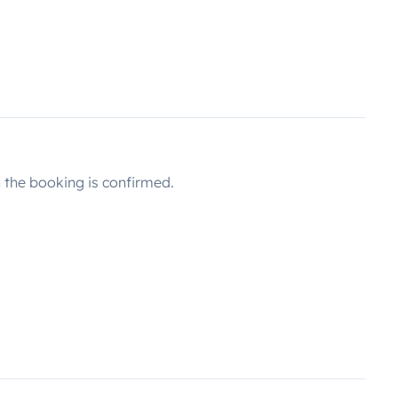
e vous ne soyez pas sur la route
pouvez faire des demandes
isation du fourgon seront données
éjour, je serai joignable sur mon
é sur un parking sécurisé à
ous récupérer à la gare TGV d’Aix
é pour faire vos courses
the booking is confirmed.