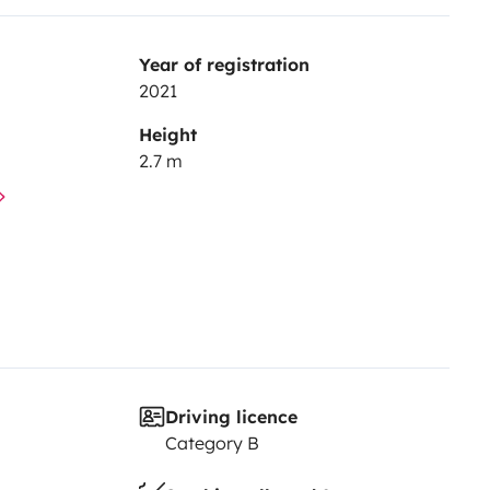
Year of registration
2021
Height
2.7 m
oustiquaires
Driving licence
Category B