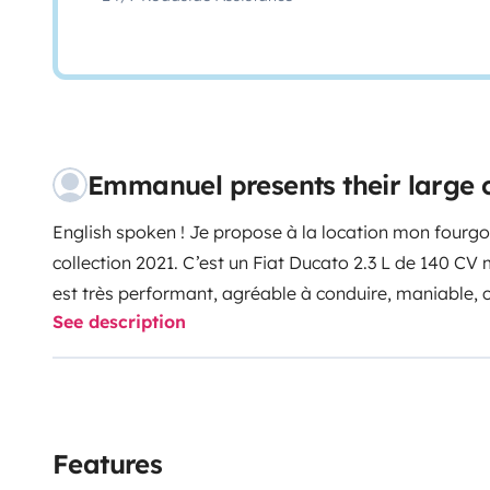
Emmanuel presents their large
English spoken !
Je propose à la location mon four
collection 2021. C’est un Fiat Ducato 2.3 L de 140 CV m
est très performant, agréable à conduire, maniable, 
See description
autonome. Il passe partout et a tout le confort à bord:
douche, WC ,2 lits en 140 confortables, et tous les e
Largeur : 2.05 mètres
Hauteur : 2.66 mètres (Attention aux tunnels !)
Longueur : 6 mètres
Equipements :
Features
Véhicule :