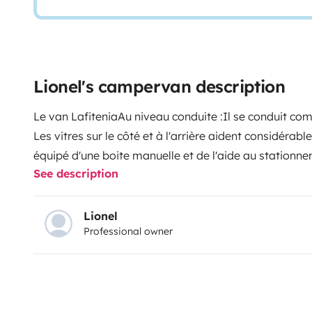
Lionel's campervan description
Le van Lafitenia
Au niveau conduite :
Il se conduit co
Les vitres sur le côté et à l'arrière aident considéra
équipé d'une boite manuelle et de l'aide au stationn
See description
en côte. Niveau consommations, cela reste très raiso
en moyenne. Avec ses 1.90 m le véhicule vous permett
discrétion (parking de plage...) et de rester un catég
Lionel
Professional owner
voiture.
Niveau aménagement :
Vous bénéficiez d'un g
cm et de coffres de rangement pour ranger vos affaire
secondes) vous bénéficier d'un espace avec table pou
l’intérieur.
Vous pouvez également bénéficier en option d
se positionner sur la partie avant du véhicule (max 30