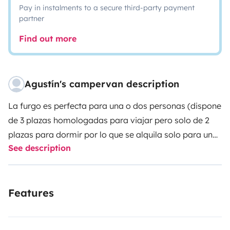
Pay in instalments to a secure third-party payment
partner
Find out more
Agustín's campervan description
La furgo es perfecta para una o dos personas (dispone
de 3 plazas homologadas para viajar pero solo de 2
plazas para dormir por lo que se alquila solo para un
See description
máximo de DOS personas). Disfrútala tanto en verano
como en invierno ya que cuenta con calefacción
estacionaria.
Está muy bien distribuida, tiene mucho
Features
espacio de almacenaje y un sofá (con asiento por
delante y por detrás) que se transforma en una cama
de 1,20x190 con un colchón super cómodo!
Te incluimos