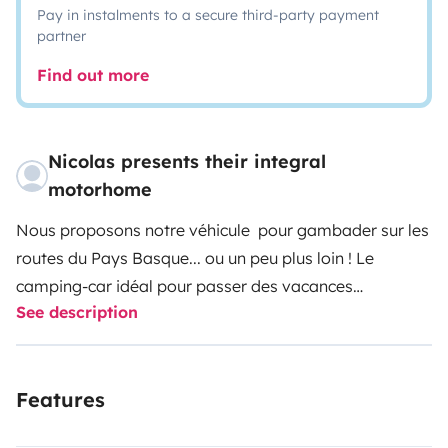
Pay in instalments to a secure third-party payment
partner
Find out more
Nicolas presents their integral
motorhome
Nous proposons notre véhicule pour gambader sur les
routes du Pays Basque... ou un peu plus loin ! Le
camping-car idéal pour passer des vacances
See description
tranquilles en couple ou en famille dans la région (idéal
pour couple avec enfants).
Camping car en bon état
intérieur comme extérieur, que nous avons su faire
Features
évoluer (équipements pour aide au parking) qui vous
accompagnera confortablement pour votre prochaine