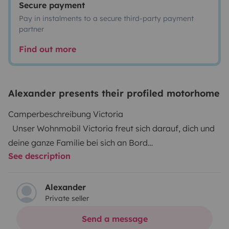
Secure payment
Pay in instalments to a secure third-party payment
partner
Find out more
Alexander presents their profiled motorhome
Camperbeschreibung Victoria
Unser Wohnmobil Victoria freut sich darauf, dich und
deine ganze Familie bei sich an Bord
See description
willkommen zu heißen! Unter ihrer Motorhaube schlägt
das Herz einer Abenteurerin und ihre Reifen
können es kaum erwarten, mit euch über die Straßen
Alexander
Private seller
Europas zu rollen.
Nachdem wir jahrelang mit Wohnwagen auf Reisen
Send a message
rumgetuckert sind, stand uns nun der Sinn nach