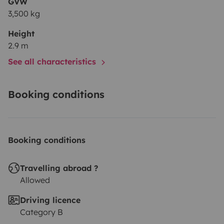
GVW
schreibt uns gerne eine Nachricht, wir sind schon
3,500 kg
gespannt, von euch zu hören.
Height
2.9 m
See all characteristics
Booking conditions
Booking conditions
Travelling abroad ?
Allowed
Driving licence
Category B