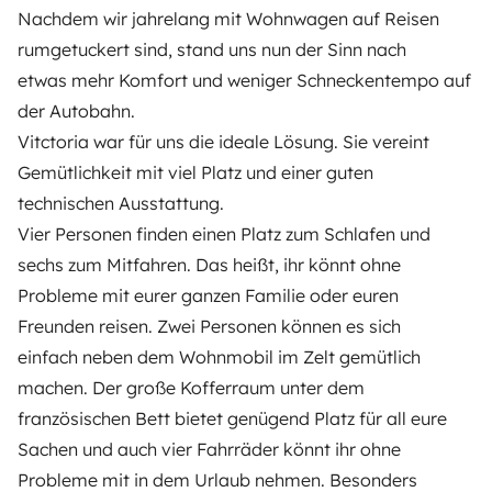
Instagram
X
Pinterest
Facebook
Nachdem wir jahrelang mit Wohnwagen auf Reisen
rumgetuckert sind, stand uns nun der Sinn nach
etwas mehr Komfort und weniger Schneckentempo auf
TRAVELLERS
der Autobahn.
Vitctoria war für uns die ideale Lösung. Sie vereint
How it works
Gemütlichkeit mit viel Platz und einer guten
Rent an RV
technischen Ausstattung.
Vier Personen finden einen Platz zum Schlafen und
Driving a motorhome for the first time
sechs zum Mitfahren. Das heißt, ihr könnt ohne
Reviews from our users
Probleme mit eurer ganzen Familie oder euren
Help Centre for travellers
Freunden reisen. Zwei Personen können es sich
einfach neben dem Wohnmobil im Zelt gemütlich
machen. Der große Kofferraum unter dem
OWNERS
französischen Bett bietet genügend Platz für all eure
Sachen und auch vier Fahrräder könnt ihr ohne
Create a listing
Probleme mit in dem Urlaub nehmen. Besonders