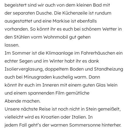
Rental contract
begeistert sind wir auch von dem kleinen Bad mit
der separaten Dusche. Die Küchenzeile ist rundum
Insurance for hiring out
ausgestattet und eine Markise ist ebenfalls
Breakdown assistance
vorhanden. So könnt ihr es euch bei schönem Wetter in
den Stühlen vorm Wohnmobil gut gehen
Help Centre for owners
lassen.
Im Sommer ist die Klimaanlage im Fahrerhäuschen ein
echter Segen und im Winter habt ihr es dank
Isolierverglasung, doppeltem Boden und Standheizung
Secure third-party payment system
auch bei Minusgraden kuschelig warm. Dann
könnt ihr euch im Inneren mit einem guten Glas Wein
Pay in instalments
und einem spannenden Film gemütliche
Abende machen.
Unsere nächste Reise ist noch nicht in Stein gemeißelt,
Download in
Download in
App Store
Google Play
vielleicht wird es Kroatien oder Italien. In
jedem Fall geht’s der warmen Sommersonne hinterher.