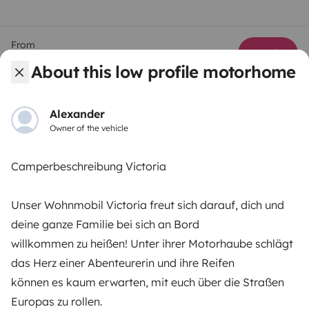
From
Book
€79
/day
About this low profile motorhome
Alexander
Owner of the vehicle
Yescapa brings travellers and local campervan and
Camperbeschreibung Victoria
motorhome owners across the UK and Europe
together through a safe, trusted platform. Rent the
motorhome of your dreams with insurance and
Unser Wohnmobil Victoria freut sich darauf, dich und
roadside assistance included. Connect, explore, and
deine ganze Familie bei sich an Bord
make every journey unforgettable with Yescapa!
willkommen zu heißen! Unter ihrer Motorhaube schlägt
das Herz einer Abenteurerin und ihre Reifen
3.53/5 on 314 customer reviews on Trusted Shops
können es kaum erwarten, mit euch über die Straßen
Europas zu rollen.