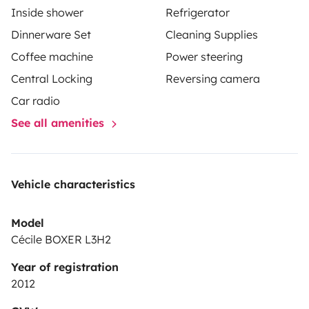
Inside shower
Refrigerator
bel espace intérieur, ce fourgon reste très agréable à
Dinnerware Set
Cleaning Supplies
conduire et facile à stationner grâce à sa caméra de
Coffee machine
Power steering
recul. Il est idéal aussi bien pour un road trip improvisé
que pour de longues vacances, en offrant le parfait
Central Locking
Reversing camera
équilibre entre mobilité, confort et évasion.
Car radio
See all amenities
Vehicle characteristics
Model
Cécile BOXER L3H2
Year of registration
2012