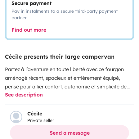
Secure payment
Pay in instalments to a secure third-party payment
partner
Find out more
Cécile presents their large campervan
Partez à l’aventure en toute liberté avec ce fourgon
aménagé récent, spacieux et entièrement équipé,
pensé pour allier confort, autonomie et simplicité de
See description
voyage. Le véhicule est entièrement isolé pour
permettre une utilisation en toute saison.
Son format
offre un véritable espace de vie agréable avec un lit
Cécile
Private seller
double adulte confortable de 140X175cm, un couchage
enfant de 80X140cm, une salle de bain avec douche,
Send a message
ainsi qu’un coin cuisine fonctionnel équipé d’un évier,