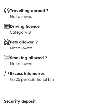
usar cada componente (selector de energía,
Travelling abroad ?
calefacción, boiler, etc.).
Not allowed
​Soporte: Estaré disponible para cualquier duda técnica
Driving licence
que te surja durante el viaje.
Category B
​¡Es la compañera perfecta para descubrir rincones
increíbles con total independencia! Reserva ahora y
Pets allowed ?
empieza a disfrutar.
Not allowed
Smoking allowed ?
Not allowed
Excess kilometres
€0.25 per additional km
Security deposit: