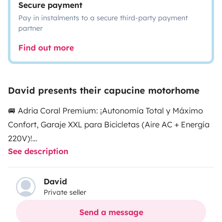
Secure payment
Pay in instalments to a secure third-party payment
partner
Find out more
David presents their capucine motorhome
🚐 Adria Coral Premium: ¡Autonomía Total y Máximo
Confort, Garaje XXL para Bicicletas (Aire AC + Energía
220V)!
See description
​DESCRIPCIÓN:
​¿Buscas la libertad de acampar donde quieras sin
renunciar a las comodidades de casa? Mi Adria Coral
David
Private seller
ha sido mejorada recientemente para ofrecerte una
experiencia 'Off-Grid' (totalmente autónoma) única en
Send a message
su categoría. Es ideal para familias, parejas o