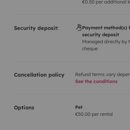
€0.50 per additional 
Security deposit:
Payment method(s) f
security deposit
Managed directly by t
cheque
Cancellation policy
Refund terms vary depend
See the conditions
Options
Pet
€50.00 per rental