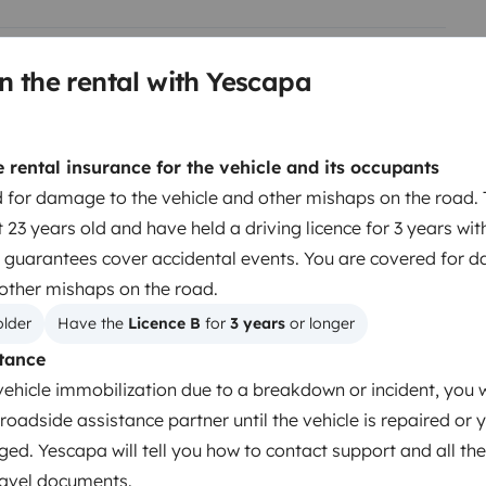
echnique indispensable au
 ses propre affaire et pour des
n the rental with Yescapa
s) et les accessoires personnels de
t pas fournis.
Les départs et
raires d'ouverture afin de
rental insurance for the vehicle and its occupants
t possible de laisser votre
Toilet
 for damage to the vehicle and other mishaps on the road. 
ocation.
Merci de prendre en
Cruise Control
 23 years old and have held a driving licence for 3 years wit
éservation.
CONDITIONS de
Reversing camera
 guarantees cover accidental events. You are covered for 
s d'eau et de carburant
Air Conditioning
 other mishaps on the road.
e même état afin de garantir le
ous vous demandons simplement
older
Have the 
Licence B
 for 
3 years
 or longer
la cassette WC
de vider les eaux
tance
s élément ne sont pas réalisés,
vehicle immobilization due to a breakdown or incident, you w
orfait nettoyage intérieur :
roadside assistance partner until the vehicle is repaired or 
s non effectuée : 50€
Year of registration
ged. Yescapa will tell you how to contact support and all the
2026
travel documents.