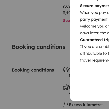
Secure payme
GVW
When you pay on
3,499 kg
party payment pr
See all characteristics
welcome you on y
days later, the 
Guaranteed tri
Booking conditions
If you are unab
attributable to 
travel requireme
Booking conditions
Travelling abroad ?
Not allowed
Pets allowed ?
Allowed
Excess kilometres