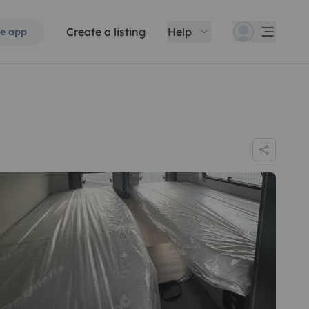
Create a listing
Help
e app