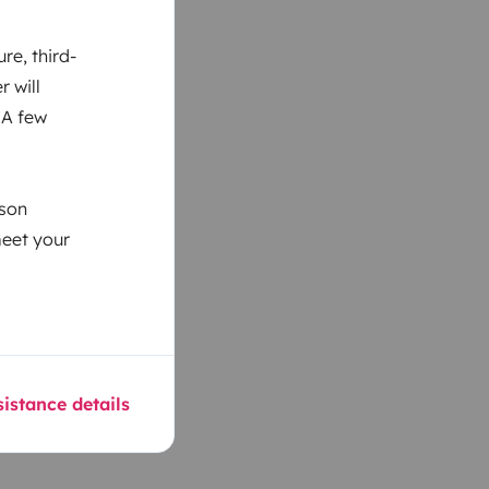
re, third-
r will
 A few
ason
meet your
istance details