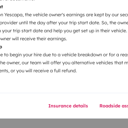
nt
Height
 Yescapa, the vehicle owner's earnings are kept by our secu
2.78 m
ovider until the day after your trip start date. So, the owne
our trip start date and help you get set up in their vehicle.
owner will receive their earnings.
p
le to begin your hire due to a vehicle breakdown or for a re
the owner, our team will offer you alternative vehicles that 
nts, or you will receive a full refund.
Driving licence
Category B
Smoking allowed ?
Insurance details
Roadside ass
Not allowed