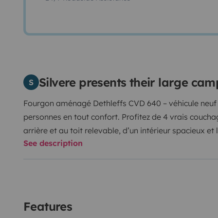
Silvere presents their large ca
S
Fourgon aménagé Dethleffs CVD 640 – véhicule neuf 
personnes en tout confort. Profitez de 4 vrais couch
arrière et au toit relevable, d’un intérieur spacieux e
See description
d’une salle d’eau avec douche et WC, ainsi que du c
l’année. Le compagnon parfait pour des vacances en f
liberté.
Prenez la route et profitez pleinement de l’évas
Véhicule propre, suivi professionnel et prêt à partir. I
la route et profiter pleinement de l’aventure !
Nous pro
Features
véhicule les équipements nécessaire à son utilisation