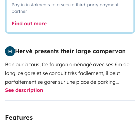
Pay in instalments to a secure third-party payment
partner
Find out more
Hervé presents their large campervan
H
Bonjour à tous,
Ce fourgon aménagé avec ses 6m de
long, ce gare et se conduit très facilement, il peut
parfaitement se garer sur une place de parking
See description
standard ! Avec ses 2,70m de haut, vous aurez une
position de conduite agréable et un habitacle de vie
spacieux ( debout )
Il vous offre deux lits superposés
Features
de taille généreuse, l’obscurité de l’habitacle est
assurée par des stores intégrés à toutes les vitres sauf
au poste de conduite pour lequel, je vous fournis une