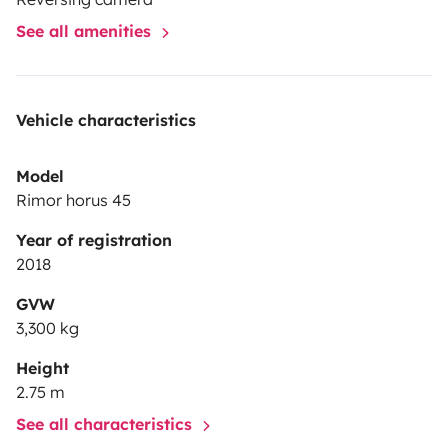
profiter sous le store latéral.
Pour les cyclistes, le
See all amenities
fourgon est muni d'un porte vélo pour 3 vélos.
Véhicule
idéal pour les baroudeurs de 1 à 4 personnes.
Au plaisir
de vous rencontrer !
Vehicle characteristics
Model
Rimor horus 45
Year of registration
2018
GVW
3,300 kg
Height
2.75 m
See all characteristics