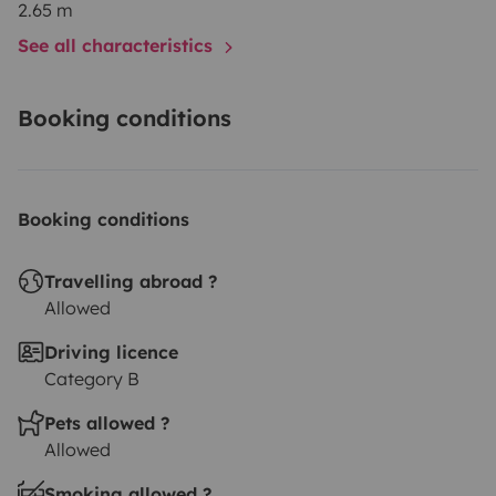
antes, durante y después del viaje
para que solo
2.65 m
tengas que preocuparte de disfrutar.
📍
Lugar de
See all characteristics
recogida:
Pontevedra, Galicia
Booking conditions
Booking conditions
Travelling abroad ?
Allowed
Driving licence
Category B
Pets allowed ?
Allowed
Smoking allowed ?