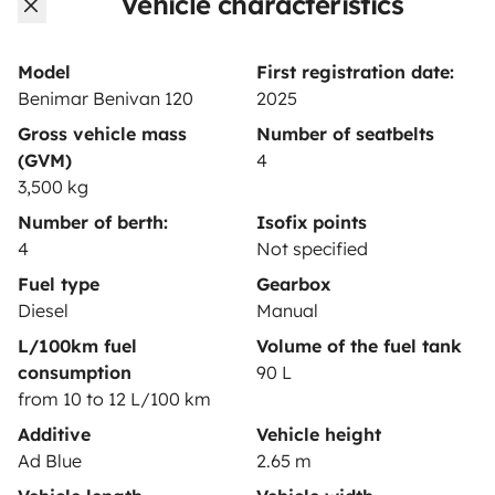
Vehicle characteristics
Rental contract
Insurance for hiring out
Model
First registration date:
Benimar Benivan 120
2025
Breakdown assistance
Gross vehicle mass
Number of seatbelts
Help Centre for owners
(GVM)
4
3,500 kg
Number of berth:
Isofix points
4
Not specified
Secure third-party payment system
Fuel type
Gearbox
Diesel
Manual
L/100km fuel
Volume of the fuel tank
Pay in instalments
consumption
90 L
from 10 to 12 L/100 km
Download in
Download in
Additive
Vehicle height
App Store
Google Play
Ad Blue
2.65 m