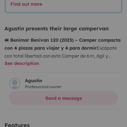
Find out more
Agustin presents their large campervan
🚐
Benimar Benivan 120 (2025) – Camper compacta
con 4 plazas para viajar y 4 para dormir
Escápate
con total libertad con esta Camper de 6 m, ágil y
See description
completamente equipada. Perfecta para parejas,
familias o amigos que buscan comodidad y
funcionalidad en cada ruta. Ideal para desplazarte por
Agustin
Professional owner
la costa o carreteras de montaña, sin complicaciones y
sin renunciar al Confort.
🛏️
Distribución y descanso
4
Send a message
plazas homologadas para viajar y 4 para dormir
2
camas literas dobles traseras desmontables
Litera
superior: 130 × 184 cm
Litera inferior:
Features