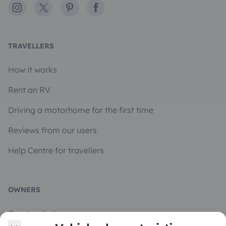
Instagram
X
Pinterest
Facebook
TRAVELLERS
How it works
Rent an RV
Driving a motorhome for the first time
Reviews from our users
Help Centre for travellers
OWNERS
Create a listing