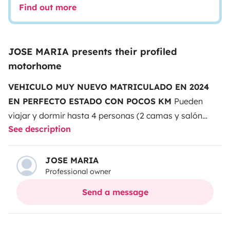
Find out more
JOSE MARIA presents their profiled
motorhome
VEHICULO MUY NUEVO MATRICULADO EN 2024
EN PERFECTO ESTADO CON POCOS KM
Pueden
viajar y dormir hasta 4 personas (2 camas y salón
See description
convertible).
Esta autocaravana es perfecta para
clientes que quieren tener su primera experiencia con
autocaravanas, además te asesoramos antes y
JOSE MARIA
Professional owner
durante tu viaje.
CARACTERÍSTICAS:
Funciona todo en
automático. (Gas, Calefacción, Agua caliente,
Send a message
frigorífico...)
El vehículo dispone de un cuarto de baño
con ducha y WC separados por una mampara, cama