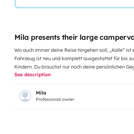
Mila presents their large camperv
Wo auch immer deine Reise hingehen soll, „Kalle“ ist e
Fahrzeug ist neu und komplett ausgestattet für bis z
Kindern. Du brauchst nur noch deine persönlichen Ge
See description
Abenteuer düsen. „Kalle“ macht es dir leicht: du fähr
Automatikgetriebe, Tempomat, Multifunktionslenkrad, 
getrennt regelbar, Umfeldbeobachtungssystem mit C
Mila
Professional owner
Ausparkassistent, Rückfahrkamera, automatische Dis
'Kalle' lässt sich so komfortabel wie ein Auto fahren.
einfach via Bluetooth. Im Innenraum bleiben für die F
verstellbarem Tisch, Steckdosen und Ablageflächen für
an deinem Etappenziel angekommen, kannst du den g