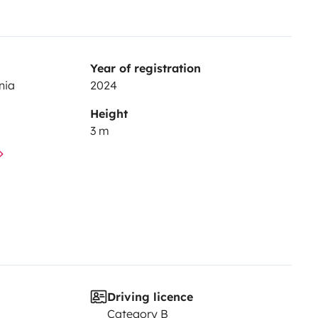
Year of registration
nia
2024
Height
3 m
Driving licence
Category B