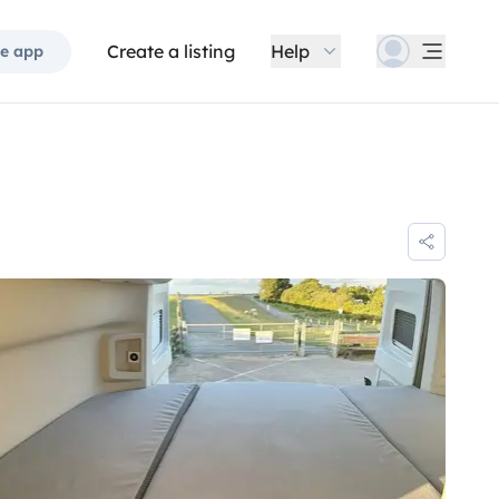
Create a listing
Help
e app