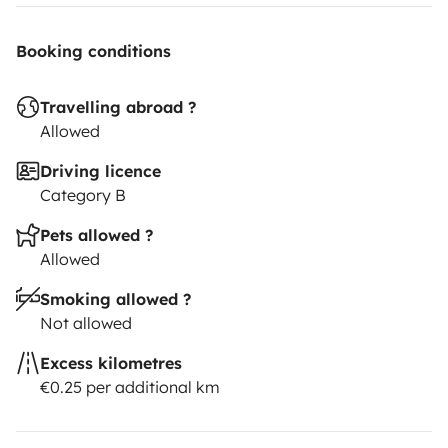
Bei Abholung erfolgt eine ausführliche Einweisung und
Übergabe .
Booking conditions
Diese ist mit einer Servicepauschale von 129€
zusätzlich abgedeckt .
Travelling abroad ?
Allowed
Driving licence
Category B
Pets allowed ?
Allowed
Smoking allowed ?
Not allowed
Excess kilometres
€0.25 per additional km