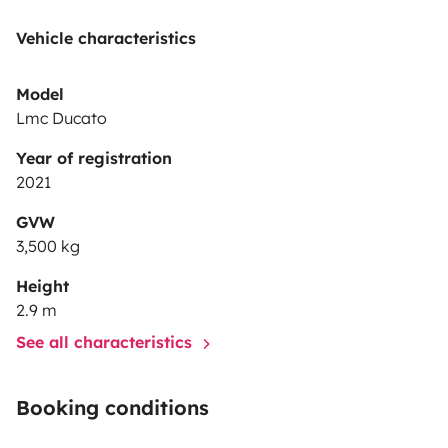
Freiheit !
Vehicle characteristics
~~ ⭐️EXTRAS⭐️ ~~
Model
Lmc Ducato
Im Preis enthalten sind außerdem :
Year of registration
- 2 gefüllte Gasflaschen✅
2021
- Toilettenchemie✅
GVW
- Campingtisch + 2 Stühle ( mehr nach Absprache )✅
3,500 kg
- Campinggeschirrausstattung bestehend aus Teller
Height
Becher und Besteck .✅
2.9 m
- CEE - Adapter Kabel✅
See all characteristics
- Kabeltrommel ( Verlängerung )✅
- Auffahrkeile✅
Booking conditions